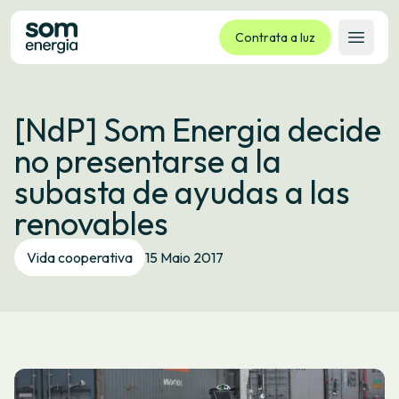
Contrata a luz
Abrir 
Tarifas
[NdP] Som Energia decide
Servizos
no presentarse a la
Empresas
subasta de ayudas a las
La cooperativa
renovables
Contacto
Trámites
Vida cooperativa
15 Maio 2017
Oficina virtual
Idioma:
GL
ES
CA
EU