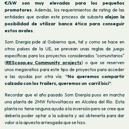
€/kW son muy elevadas para los pequeños
promotores
. Además, los requerimientos de
rating
de las
entidades que avalan este proceso de subasta
alejan la
posibilidad de utilizar banca ética para conseguir
estos avales
.
Som Energia pide al Gobierno que, tal y como se hace en
otros países de la UE, se prevean unas reglas de juego
específicas para los proyectos considerados "comunitarios"
(
REScoop.eu Community projects
)
o que se reserven
unos megavatios para este tipo de proyectos para acceder
a las ayudas por otra vía.
“
No queremos compartir
calzada con los trailers, queremos un carril bici”
.
Recordar que el año pasado Som Enerpìa puso en marcha
una planta de 2MW fotovoltaicos en Alcolea del Río. Esta
planta no tiene ninguna ayuda a la inversión pero se cree que
debería poder optar a la subasta y así obtenerla para dar
valor a la apuesta arriesgada que se hizo.