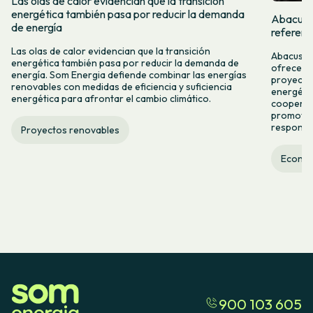
Las olas de calor evidencian que la transición
energética también pasa por reducir la demanda
Abacus y
de energía
referent
Las olas de calor evidencian que la transición
Abacus y 
energética también pasa por reducir la demanda de
ofrecer n
energía. Som Energia defiende combinar las energías
proyectos
renovables con medidas de eficiencia y suficiencia
energétic
energética para afrontar el cambio climático.
cooperac
promover
responsab
Proyectos renovables
Econom
900 103 605