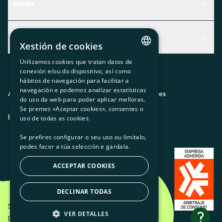
Axuda
Centro de Ayuda
Actualidad
Descubre qué servicio te encaja mejor
Xestión de cookies
Actualidad
Contacto
Utilizamos cookies que tratan datos de
CATALAN
conexión e/ou do dispositivo, así como
O recuncho da socia
hábitos de navegación para facilitar a
SPANISH
navegación e podemos analizar estatísticas
Prensa
Aviso legal
Política de privacidad
Política de cookies
do uso da web para poder aplicar melloras.
GL
Se premes «Aceptar cookies», consentes o
Trabaja con nosotros
ES
CA
GL
EU
BASQUE
uso de todas as cookies.
Se prefires configurar o seu uso ou limitalo,
podes facer a túa selección e gardala.
ACCEPTAR COOKIES
DECLINAR TODAS
Som Energia SCCL - 2026
?
VER DETALLES
Diseño creativo de Etéreo Design.