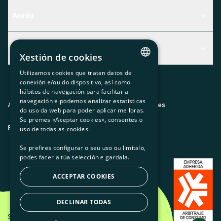
Axuda
Centro de Ayuda
Actualidad
Descubre qué servicio te encaja mejor
Xestión de cookies
Actualidad
Contacto
Utilizamos cookies que tratan datos de
CATALAN
conexión e/ou do dispositivo, así como
O recuncho da socia
hábitos de navegación para facilitar a
SPANISH
navegación e podemos analizar estatísticas
Prensa
Aviso legal
Política de privacidad
Política de cookies
do uso da web para poder aplicar melloras.
GL
Se premes «Aceptar cookies», consentes o
Trabaja con nosotros
ES
CA
GL
EU
BASQUE
uso de todas as cookies.
Se prefires configurar o seu uso ou limitalo,
podes facer a túa selección e gardala.
ACCEPTAR COOKIES
DECLINAR TODAS
Som Energia SCCL - 2026