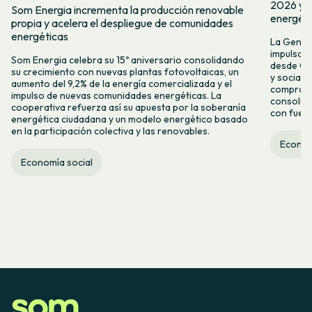
2026 y r
Som Energia incrementa la producción renovable
energéti
propia y acelera el despliegue de comunidades
energéticas
La Genera
impulso a
Som Energia celebra su 15º aniversario consolidando
desde Gi
su crecimiento con nuevas plantas fotovoltaicas, un
y socialm
aumento del 9,2% de la energía comercializada y el
compromi
impulso de nuevas comunidades energéticas. La
consolid
cooperativa refuerza así su apuesta por la soberanía
con fuerte
energética ciudadana y un modelo energético basado
en la participación colectiva y las renovables.
Econom
Economía social