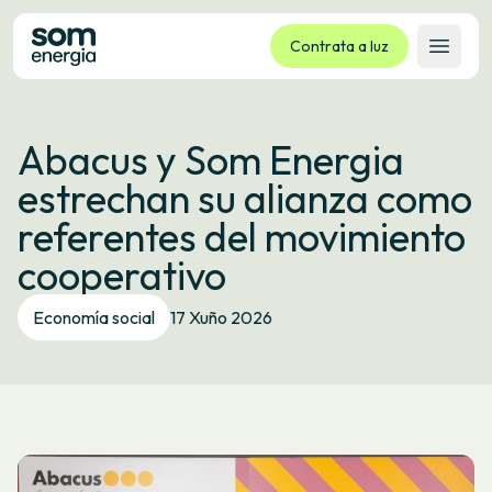
Contrata a luz
Abrir 
Tarifas
Abacus y Som Energia
Servizos
estrechan su alianza como
Empresas
referentes del movimiento
La cooperativa
cooperativo
Contacto
Trámites
Economía social
17 Xuño 2026
Oficina virtual
Idioma:
GL
ES
CA
EU