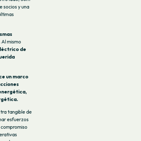
e socios y una
últimas
ismas
.
Al mismo
léctrico de
querida
ece un marco
acciones
 energética,
rgética.
tra tangible de
nar esfuerzos
s, compromiso
erativas