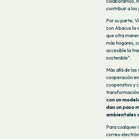
colaboramos, m
contribuir a lo
Por su parte, 
con Abacus la 
que otra manera
más hogares, c
accesible la tr
sostenible”.
Más allá de las
cooperación ent
cooperativo y c
transformación
con un modelo
dan un paso m
ambientales d
Para cualquier 
correo electró