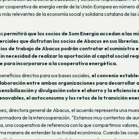
or cooperativa de energía verde de la Unión Europea en número d
as más relevantes de la economía social y solidaria catalana de las 
za
permitirá que los socios de Som Energia accedan a las m
rciales que disfrutan los socios de Abacus en sus librerías
cios de trabajo de Abacus podrán contratar el suministro e
in necesidad de realizar la aportación al capital social re
 para incorporarse a la cooperativa energética.
 beneficios directos para sus bases sociales,
el convenio establ
laboración entre ambas organizaciones para desarrollar 
ensibilización y divulgación sobre el ahorro y la eficiencia
renovables, el autoconsumo y los retos de la transición ene
ez, directora general de Abacus, el acuerdo representa una mues
sformadora de la intercooperación. "Estamos muy contentos de au
a, una cooperativa de referencia con la que compartimos valore
isma manera de entender la actividad económica. Cuando las coop