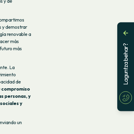
s y de
"Compartimos
s y demostrar
rgía renovable a
hacer más
Laguntza behar?
 futuro más
ante. La
vimiento
apacidad de
u compromiso
as personas, y
sociales y
enviando un