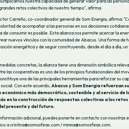
ultiplicamos nuestra capacidad de generar valor para las persona
s grandes retos colectivos de nuestro tiempo", afirma.
Víctor Carreño, co-coordinador general de Som Energia, afirma: 
voluntad de acompañar a las personas en sus decisiones cotidiana
 de consumir es posible. Esta alianza nos permite acercar la ene
rear nuevos vínculos con la comunidad de Abacus. Una forma de 
ansición energética y de seguir construyendo, desde el día a día, un
 medidas concretas, la alianza tiene una dimensión simbólica relev
re las cooperativas es uno de los principios fundacionales del mo
onstituye una de las principales herramientas para reforzar su c
 social. Con este acuerdo,
Abacus y Som Energia refuerzan s
 económico más democrático, sostenible y al servicio de l
ás en la construcción de respuestas colectivas a los retos 
el presente y del futuro.
información adicional, puedes ponerte en contacto con nosotras 
nico a cristina@somosfeas.com / mireia@somosfeas.com.