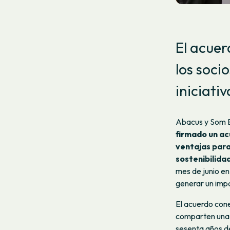
El acuer
los soci
iniciati
Abacus y Som E
firmado un ac
ventajas para
sostenibilidad
mes de junio e
generar un impa
El acuerdo cone
comparten una 
sesenta años de