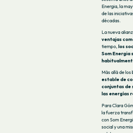
Energia, la may
de las iniciativ
décadas.
La nueva alian
ventajas come
tiempo,
los so
Som Energia s
habitualmente
Más allá de los
estable de co
conjuntas de s
las energías 
Para Clara Góm
la fuerza tran
con Som Energi
social y una m