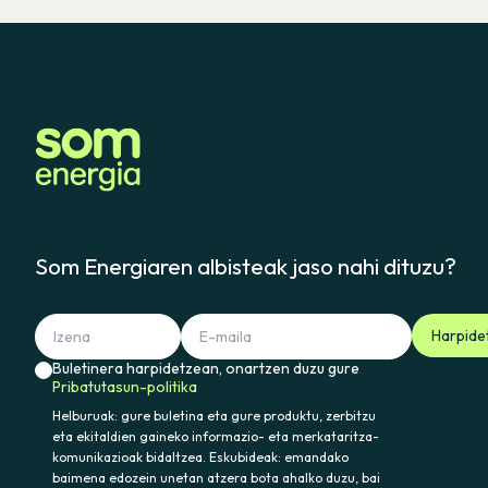
Som Energiaren albisteak jaso nahi dituzu?
Harpide
Buletinera harpidetzean, onartzen duzu gure
Pribatutasun-politika
Helburuak: gure buletina eta gure produktu, zerbitzu
eta ekitaldien gaineko informazio- eta merkataritza-
komunikazioak bidaltzea. Eskubideak: emandako
baimena edozein unetan atzera bota ahalko duzu, bai