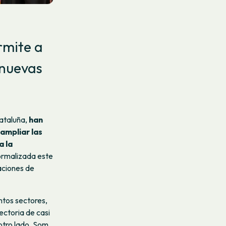
rmite a
 nuevas
ataluña,
han
ampliar las
a la
formalizada este
aciones de
ntos sectores,
ctoria de casi
otro lado, Som