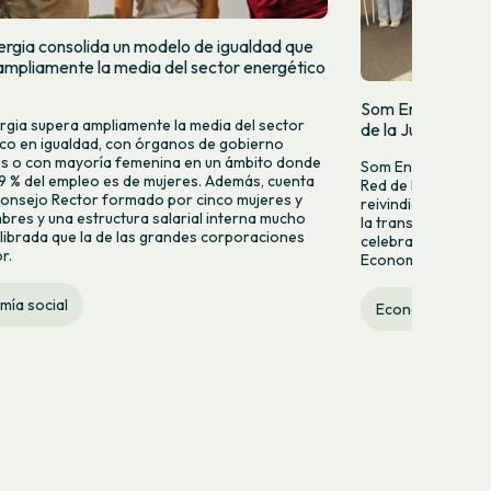
rgia consolida un modelo de igualdad que
ampliamente la media del sector energético
Som Energia parti
gia supera ampliamente la media del sector
de la Juventud p
co en igualdad, con órganos de gobierno
os o con mayoría femenina en un ámbito donde
Som Energia ha par
29 % del empleo es de mujeres. Además, cuenta
Red de la Juventud
onsejo Rector formado por cinco mujeres y
reivindicando el p
bres y una estructura salarial interna mucho
la transformación s
librada que la de las grandes corporaciones
celebrado en Matar
r.
Economía Social 2
mía social
Economía social