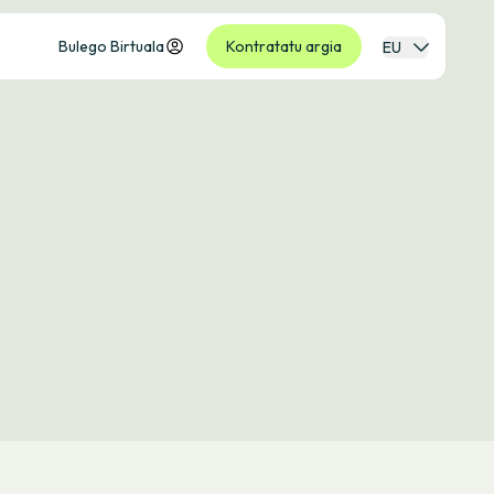
Bulego Birtuala
Kontratatu argia
EU