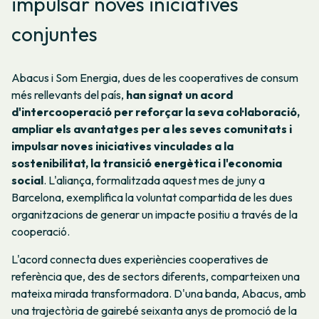
impulsar noves iniciatives
conjuntes
Abacus i Som Energia, dues de les cooperatives de consum
més rellevants del país,
han signat un acord
d'intercooperació per reforçar la seva col·laboració,
ampliar els avantatges per a les seves comunitats i
impulsar noves iniciatives vinculades a la
sostenibilitat, la transició energètica i l'economia
social
. L'aliança, formalitzada aquest mes de juny a
Barcelona, exemplifica la voluntat compartida de les dues
organitzacions de generar un impacte positiu a través de la
cooperació.
L'acord connecta dues experiències cooperatives de
referència que, des de sectors diferents, comparteixen una
mateixa mirada transformadora. D'una banda, Abacus, amb
una trajectòria de gairebé seixanta anys de promoció de la