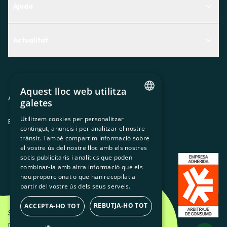
Ajuda
Centre d'Ajuda
Actualitat
Descobreix quin servei t'encaixa millor
Actualitat
Contacte
El racó de la sòcia
Aquest lloc web utilitza
Premsa
Avis legal
Política de privacitat
Política de cookies
galetes
CATALAN
Treballa amb nosaltres
Utilitzem cookies per personalitzar
ES
CA
GL
EU
contingut, anuncis i per analitzar el nostre
SPANISH
trànsit. També compartim informació sobre
GL
el vostre ús del nostre lloc amb els nostres
socis publicitaris i analítics que poden
BASQUE
combinar-la amb altra informació que els
heu proporcionat o que han recopilat a
partir del vostre ús dels seus serveis.
REBUTJA-HO TOT
ACCEPTA-HO TOT
Som Energia SCCL - 2026
Disseny Creatiu d'Etéreo Design.