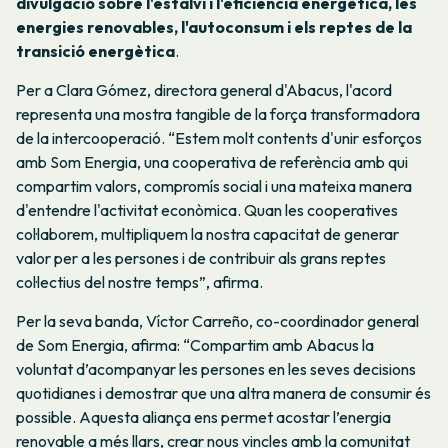
divulgació sobre l'estalvi i l'eficiència energètica, les
energies renovables, l'autoconsum i els reptes de la
transició energètica
.
Per a Clara Gómez, directora general d'Abacus, l'acord
representa una mostra tangible de la força transformadora
de la intercooperació. “Estem molt contents d'unir esforços
amb Som Energia, una cooperativa de referència amb qui
compartim valors, compromís social i una mateixa manera
d'entendre l'activitat econòmica. Quan les cooperatives
col·laborem, multipliquem la nostra capacitat de generar
valor per a les persones i de contribuir als grans reptes
col·lectius del nostre temps”, afirma.
Per la seva banda, Víctor Carreño, co-coordinador general
de Som Energia, afirma: “Compartim amb Abacus la
voluntat d’acompanyar les persones en les seves decisions
quotidianes i demostrar que una altra manera de consumir és
possible. Aquesta aliança ens permet acostar l’energia
renovable a més llars, crear nous vincles amb la comunitat