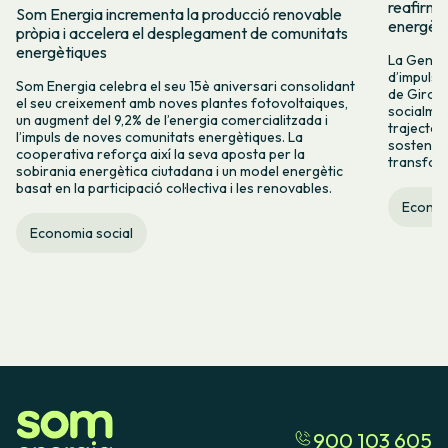
reafirma
Som Energia incrementa la producció renovable
energèti
pròpia i accelera el desplegament de comunitats
energètiques
La Genera
d’impuls 
Som Energia celebra el seu 15è aniversari consolidant
de Girona
el seu creixement amb noves plantes fotovoltaiques,
socialmen
un augment del 9,2% de l’energia comercialitzada i
trajectòr
l’impuls de noves comunitats energètiques. La
sostenibl
cooperativa reforça així la seva aposta per la
transform
sobirania energètica ciutadana i un model energètic
basat en la participació col·lectiva i les renovables.
Econom
Economia social
900 103 605