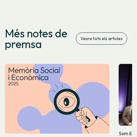
Més notes de
Veure tots els articles
premsa
Som Energ