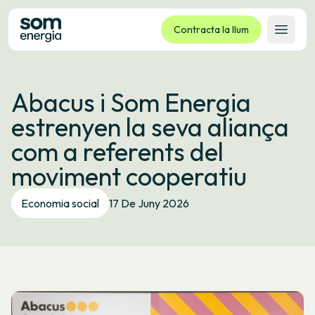
Contracta la llum
Obrir 
Tarifes
Abacus i Som Energia
Serveis
estrenyen la seva aliança
Empreses
com a referents del
La cooperativa
moviment cooperatiu
Contacte
Tràmits
Economia social
17 De Juny 2026
Oficina virtual
Idioma:
CA
ES
GL
EU