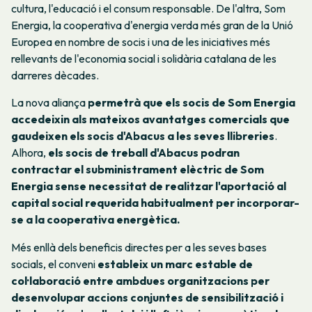
cultura, l'educació i el consum responsable. De l'altra, Som
Energia, la cooperativa d'energia verda més gran de la Unió
Europea en nombre de socis i una de les iniciatives més
rellevants de l'economia social i solidària catalana de les
darreres dècades.
La nova aliança
permetrà que els socis de Som Energia
accedeixin als mateixos avantatges comercials que
gaudeixen els socis d'Abacus a les seves llibreries
.
Alhora,
els socis de treball d'Abacus podran
contractar el subministrament elèctric de Som
Energia sense necessitat de realitzar l'aportació al
capital social requerida habitualment per incorporar-
se a la cooperativa energètica.
Més enllà dels beneficis directes per a les seves bases
socials, el conveni
estableix un marc estable de
col·laboració entre ambdues organitzacions per
desenvolupar accions conjuntes de sensibilització i