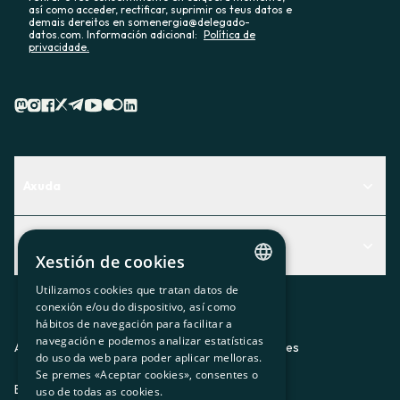
así como acceder, rectificar, suprimir os teus datos e
demais dereitos en somenergia@delegado-
datos.com. Información adicional:
Política de
privacidade.
Axuda
Centro de Ayuda
Actualidad
Descubre qué servicio te encaja mejor
Xestión de cookies
Actualidad
Contacto
Utilizamos cookies que tratan datos de
CATALAN
conexión e/ou do dispositivo, así como
O recuncho da socia
hábitos de navegación para facilitar a
SPANISH
navegación e podemos analizar estatísticas
Prensa
Aviso legal
Política de privacidad
Política de cookies
do uso da web para poder aplicar melloras.
GL
Se premes «Aceptar cookies», consentes o
Trabaja con nosotros
ES
CA
GL
EU
BASQUE
uso de todas as cookies.