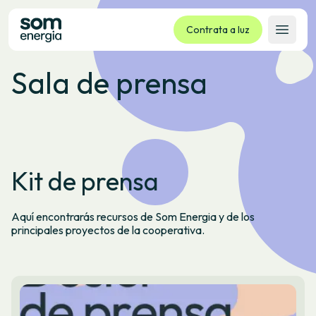
Contrata a luz
Abrir 
Sala de prensa
Tarifas
Servizos
Empresas
La cooperativa
Kit de prensa
Contacto
Trámites
Aquí encontrarás recursos de Som Energia y de los
Oficina virtual
principales proyectos de la cooperativa.
Idioma:
GL
ES
CA
EU