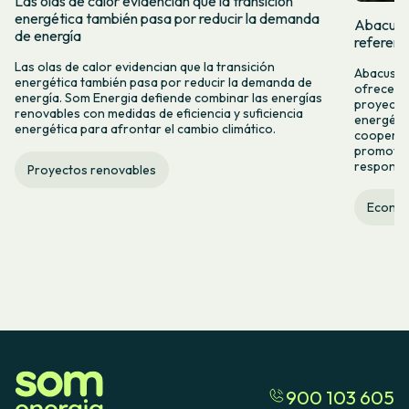
Las olas de calor evidencian que la transición
energética también pasa por reducir la demanda
Abacus y
de energía
referent
Las olas de calor evidencian que la transición
Abacus y 
energética también pasa por reducir la demanda de
ofrecer n
energía. Som Energia defiende combinar las energías
proyectos
renovables con medidas de eficiencia y suficiencia
energétic
energética para afrontar el cambio climático.
cooperac
promover
responsab
Proyectos renovables
Econom
900 103 605