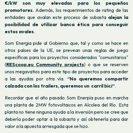
€/kW son muy elevadas para los pequeños
promotores
. Además, los requerimientos de
rating
de las
entidades que avalan este proceso de subasta
alejan la
posibilidad de utilizar banca ética para conseguir
estos avales
.
Som Energia pide al Gobierno que, tal y como se hace en
otros países de la UE, se prevean unas reglas de juego
específicas para los proyectos considerados "comunitarios"
(
REScoop.eu Community projects
)
o que se reserven
unos megavatios para este tipo de proyectos para acceder
a las ayudas por otra vía.
“
No queremos compartir
calzada con los trailers, queremos un carril bici”
.
Recordar que el año pasado Som Enerpìa puso en marcha
una planta de 2MW fotovoltaicos en Alcolea del Río. Esta
planta no tiene ninguna ayuda a la inversión pero se cree que
debería poder optar a la subasta y así obtenerla para dar
valor a la apuesta arriesgada que se hizo.