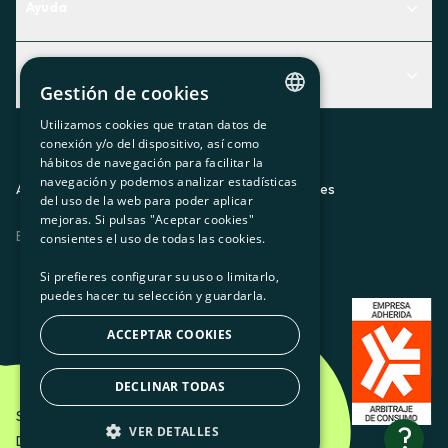
Ayuda
Centro de Ayuda
Actualidad
Descubre qué servicio te encaja mejor
Gestión de cookies
Actualidad
Contacto
Utilizamos cookies que tratan datos de
CATALAN
conexión y/o del dispositivo, así como
El rincón de la socia
hábitos de navegación para facilitar la
SPANISH
navegación y podemos analizar estadísticas
Prensa
Aviso legal
Política de privacidad
Política de cookies
del uso de la web para poder aplicar
GL
mejoras. Si pulsas "Aceptar cookies"
Trabaja con nosotros
ES
CA
GL
EU
BASQUE
consientes el uso de todas las cookies.
Si prefieres configurar su uso o limitarlo,
puedes hacer tu selección y guardarla.
ACCEPTAR COOKIES
DECLINAR TODAS
Som Energia SCCL - 2026
?
VER DETALLES
Diseño creativo de Etéreo Design.