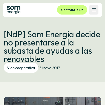
Contrata la luz
Abrir 
Tarifas
[NdP] Som Energia decide
Servicios
no presentarse a la
Empresas
subasta de ayudas a las
La cooperativa
renovables
Contacto
Trámites
Vida cooperativa
15 Mayo 2017
Oficina virtual
Idioma:
ES
CA
GL
EU