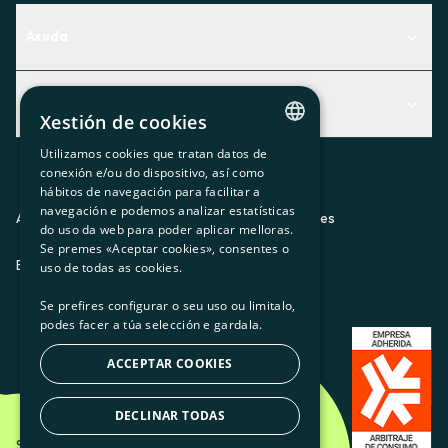
Axuda
Centro de Ayuda
Actualidad
Descubre qué servicio te encaja mejor
Xestión de cookies
Actualidad
Contacto
Utilizamos cookies que tratan datos de
CATALAN
conexión e/ou do dispositivo, así como
O recuncho da socia
hábitos de navegación para facilitar a
SPANISH
navegación e podemos analizar estatísticas
Prensa
Aviso legal
Política de privacidad
Política de cookies
do uso da web para poder aplicar melloras.
GL
Se premes «Aceptar cookies», consentes o
Trabaja con nosotros
ES
CA
GL
EU
BASQUE
uso de todas as cookies.
Se prefires configurar o seu uso ou limitalo,
podes facer a túa selección e gardala.
ACCEPTAR COOKIES
DECLINAR TODAS
Som Energia SCCL - 2026