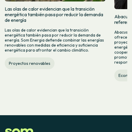
Las olas de calor evidencian que la transición
energética también pasa por reducir la demanda
Abacus y
de energía
referent
Las olas de calor evidencian que la transición
Abacus y 
energética también pasa por reducir la demanda de
ofrecer n
energía. Som Energia defiende combinar las energías
proyectos
renovables con medidas de eficiencia y suficiencia
energétic
energética para afrontar el cambio climático.
cooperac
promover
responsab
Proyectos renovables
Econom