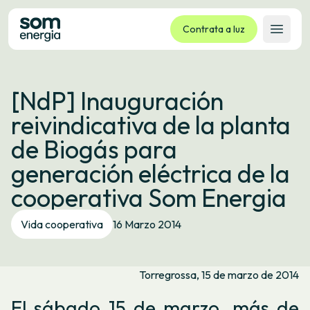
Contrata a luz
Abrir 
Tarifas
[NdP] Inauguración
Servizos
reivindicativa de la planta
Empresas
de Biogás para
La cooperativa
generación eléctrica de la
Contacto
cooperativa Som Energia
Trámites
Vida cooperativa
16 Marzo 2014
Oficina virtual
Idioma:
GL
ES
CA
EU
Torregrossa, 15 de marzo de 2014
El sábado 15 de marzo, más de