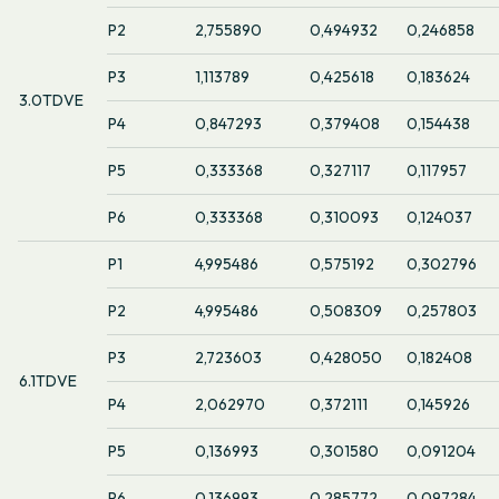
P2
2,755890
0,494932
0,246858
P3
1,113789
0,425618
0,183624
3.0TDVE
P4
0,847293
0,379408
0,154438
P5
0,333368
0,327117
0,117957
P6
0,333368
0,310093
0,124037
P1
4,995486
0,575192
0,302796
P2
4,995486
0,508309
0,257803
P3
2,723603
0,428050
0,182408
6.1TDVE
P4
2,062970
0,372111
0,145926
P5
0,136993
0,301580
0,091204
P6
0,136993
0,285772
0,097284