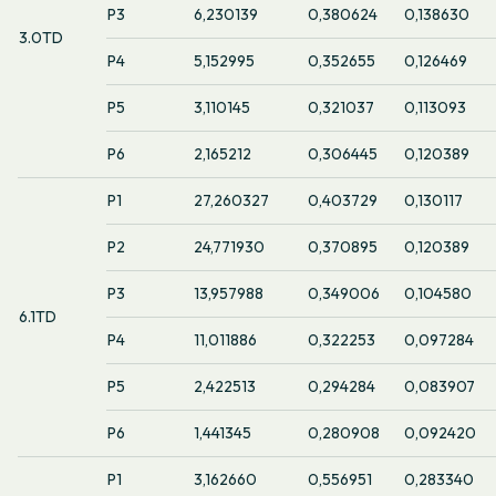
P3
6,230139
0,380624
0,138630
3.0TD
P4
5,152995
0,352655
0,126469
P5
3,110145
0,321037
0,113093
P6
2,165212
0,306445
0,120389
P1
27,260327
0,403729
0,130117
P2
24,771930
0,370895
0,120389
P3
13,957988
0,349006
0,104580
6.1TD
P4
11,011886
0,322253
0,097284
P5
2,422513
0,294284
0,083907
P6
1,441345
0,280908
0,092420
P1
3,162660
0,556951
0,283340