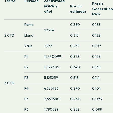
Tarifa
Período
contratada
Precio
(€/kW y
Precio
Generation
año)
estándar
kWh
Punta
0,380
0,183
27,984
2.0TD
Llano
0,315
0,132
Valle
2,963
0,261
0,109
P1
14,440099
0,373
0,148
P2
11,127305
0,340
0,135
P3
5,123259
0,313
0,114
3.0TD
P4
4,237486
0,290
0,104
P5
2,557580
0,264
0,093
P6
1,780529
0,252
0,099