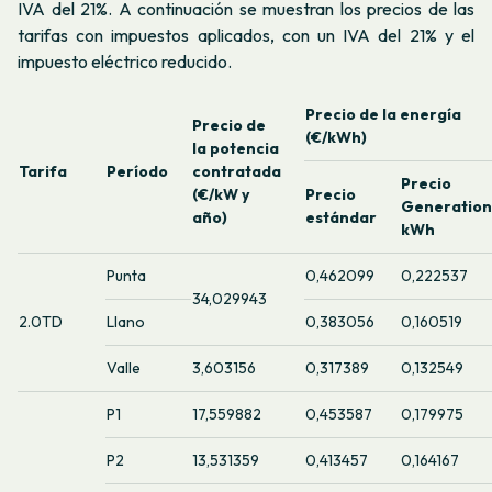
IVA del 21%. A continuación se muestran los precios de las
tarifas con impuestos aplicados, con un IVA del 21% y el
impuesto eléctrico reducido.
Precio de la energía
Precio de
(€/kWh)
la potencia
Tarifa
Período
contratada
Precio
(€/kW y
Precio
Generation
año)
estándar
kWh
Punta
0,462099
0,222537
34,029943
2.0TD
Llano
0,383056
0,160519
Valle
3,603156
0,317389
0,132549
P1
17,559882
0,453587
0,179975
P2
13,531359
0,413457
0,164167