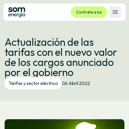
Contrata a luz
Abrir 
Tarifas
Actualización de las
Servizos
tarifas con el nuevo valor
Empresas
de los cargos anunciado
La cooperativa
por el gobierno
Contacto
Trámites
Tarifas y sector eléctrico
06 Abril 2022
Oficina virtual
Idioma:
GL
ES
CA
EU