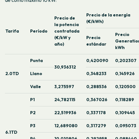
de como máximo 10 kW:
Precio de la energía
Precio de
(€/kWh)
la potencia
Tarifa
Período
contratada
Precio
(€/kW y
Precio
Generatio
año)
estándar
kWh
Punta
0,420090
0,202307
30,936312
2.0TD
Llano
0,348233
0,145926
Valle
3,275597
0,288536
0,120500
P1
24,782115
0,367026
0,118289
P2
22,519936
0,337178
0,109445
P3
12,689080
0,317279
0,095073
6.1TD
P4
10,010806
0,292958
0,088440