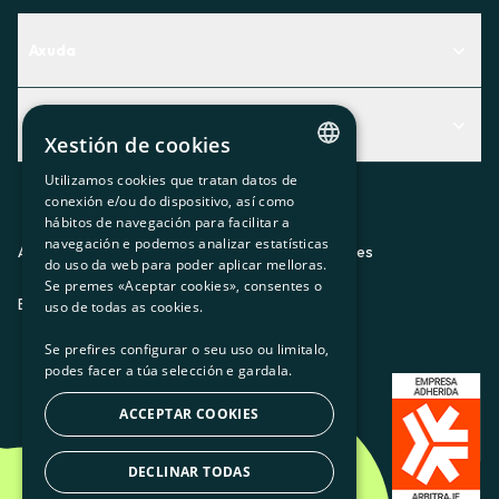
Axuda
Centro de Ayuda
Actualidad
Descubre qué servicio te encaja mejor
Xestión de cookies
Actualidad
Contacto
Utilizamos cookies que tratan datos de
CATALAN
conexión e/ou do dispositivo, así como
O recuncho da socia
hábitos de navegación para facilitar a
SPANISH
navegación e podemos analizar estatísticas
Prensa
Aviso legal
Política de privacidad
Política de cookies
do uso da web para poder aplicar melloras.
GL
Se premes «Aceptar cookies», consentes o
Trabaja con nosotros
ES
CA
GL
EU
BASQUE
uso de todas as cookies.
Se prefires configurar o seu uso ou limitalo,
podes facer a túa selección e gardala.
ACCEPTAR COOKIES
DECLINAR TODAS