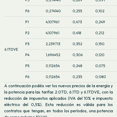
P5
0,274140
0,269
0,097
P6
0,274140
0,255
0,102
P1
4,107961
0,473
0,249
P2
4,107961
0,418
0,212
P3
2,239713
0,352
0,150
6.1TDVE
P4
1,696452
0,306
0,120
P5
0,112654
0,248
0,075
P6
0,112654
0,235
0,080
A continuación podéis ver los nuevos precios de la energía y
la potencia para las tarifas 2.0TD, 6.1TD y 6.1TDVE, con la
reducción de impuestos aplicados (IVA del 10% e impuesto
eléctrico del 0,5%). Esta reducción es válida para los
contratos que tengan, en todos los períodos, una potencia