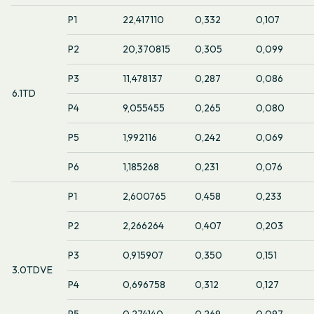
P1
22,417110
0,332
0,107
P2
20,370815
0,305
0,099
P3
11,478137
0,287
0,086
6.1TD
P4
9,055455
0,265
0,080
P5
1,992116
0,242
0,069
P6
1,185268
0,231
0,076
P1
2,600765
0,458
0,233
P2
2,266264
0,407
0,203
P3
0,915907
0,350
0,151
3.0TDVE
P4
0,696758
0,312
0,127