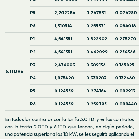
P5
2,202284
0,267531
0,076280
P6
1,310314
0,255371
0,084018
P1
4,541351
0,522902
0,275270
P2
4,541351
0,462099
0,234366
P3
2,476003
0,389136
0,165825
6.1TDVE
P4
1,875428
0,338283
0,132660
P5
0,124539
0,274164
0,082913
P6
0,124539
0,259793
0,088440
En todos los contratos con la tarifa 3.0TD, y en los contratos
con la tarifa 2.0TD y 6.1TD que tengan, en algún período,
una potencia superior a los 10 kW, se les seguirá aplicando el