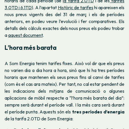
horaris de cada període (de
la tarifa 2.0TD
i de les
tarifes
3.0TD i 6.1TD
). A l’apartat
Històric de tarifes
hi apareixen els
nous preus vigents des del 31 de març i els de períodes
anteriors, en podeu veure l’evolució i fer comparatives. Els
detalls dels càlculs exactes dels nous preus els podeu trobar
a
aquest document
.
L’hora més barata
A Som Energia tenim tarifes fixes. Això vol dir que els preus
no varien dia a dia hora a hora, sinó que hi ha tres períodes
horaris que mantenen els seus preus fins al canvi de tarifes
(com és el cas ara mateix). Per tant, no cal estar pendent de
les indicacions dels mitjans de comunicació o algunes
aplicacions de mòbil respecte a “l’hora més barata del dia”:
sempre serà durant el període vall. I la més cara serà durant
el període punta. Aquests són els
tres períodes d’energia
de la tarifa 2.0TD de Som Energia: