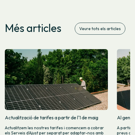
Més articles
Veure tots els articles
Actualització de tarifes a partir de l'1 de maig
Al gener
Actualitzem les nostres tarifes i comencem a cobrar
A partir 
els Serveis d’Ajust per separat per adaptar-nos amb
preus de l