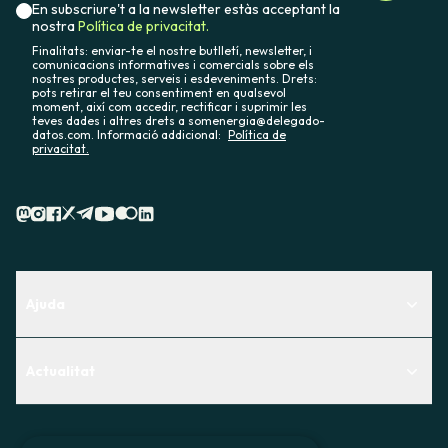
En subscriure't a la newsletter estàs acceptant la
nostra
Política de privacitat.
Finalitats: enviar-te el nostre butlletí, newsletter, i
comunicacions informatives i comercials sobre els
nostres productes, serveis i esdeveniments. Drets:
pots retirar el teu consentiment en qualsevol
moment, així com accedir, rectificar i suprimir les
teves dades i altres drets a somenergia@delegado-
datos.com. Informació addicional:
Política de
privacitat.
Ajuda
Centre d'Ajuda
Actualitat
Descobreix quin servei t'encaixa millor
Actualitat
Contacte