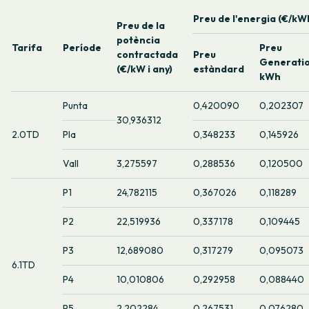
Preu de l'energia (€/kW
Preu de la
potència
Tarifa
Període
Preu
contractada
Preu
Generati
(€/kW i any)
estàndard
kWh
Punta
0,420090
0,202307
30,936312
2.0TD
Pla
0,348233
0,145926
Vall
3,275597
0,288536
0,120500
P1
24,782115
0,367026
0,118289
P2
22,519936
0,337178
0,109445
P3
12,689080
0,317279
0,095073
6.1TD
P4
10,010806
0,292958
0,088440
P5
2,202284
0,267531
0,076280