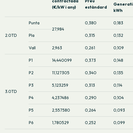
contractada
Preu
Generat
(€/kW i any)
estàndard
kWh
Punta
0,380
0,183
27,984
2.0TD
Pla
0,315
0,132
Vall
2,963
0,261
0,109
P1
14,440099
0,373
0,148
P2
11,127305
0,340
0,135
P3
5,123259
0,313
0,114
3.0TD
P4
4,237486
0,290
0,104
P5
2,557580
0,264
0,093
P6
1,780529
0,252
0,099