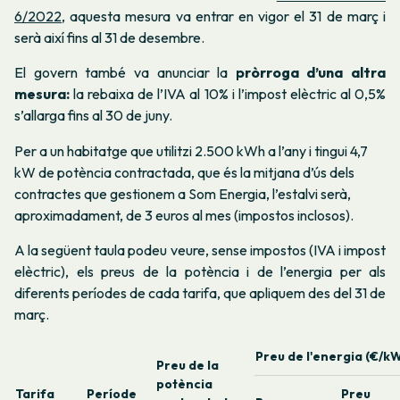
6/2022
, aquesta mesura va entrar en vigor el 31 de març i
serà així fins al 31 de desembre.
El govern també va anunciar la
pròrroga d’una altra
mesura:
la rebaixa de l’IVA al 10% i l’impost elèctric al 0,5%
s’allarga fins al 30 de juny.
Per a un habitatge que utilitzi 2.500 kWh a l’any i tingui 4,7
kW de potència contractada, que és la mitjana d’ús dels
contractes que gestionem a Som Energia, l’estalvi serà,
aproximadament, de 3 euros al mes (impostos inclosos).
A la següent taula podeu veure, sense impostos (IVA i impost
elèctric), els preus de la potència i de l’energia per als
diferents períodes de cada tarifa, que apliquem des del 31 de
març.
Preu de l'energia (€/k
Preu de la
potència
Tarifa
Període
Preu