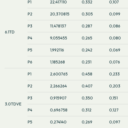
P1
22,417110
0,332
0,107
P2
20,370815
0,305
0,099
P3
11,478137
0,287
0,086
6.1TD
P4
9,055455
0,265
0,080
P5
1,992116
0,242
0,069
P6
1,185268
0,231
0,076
P1
2,600765
0,458
0,233
P2
2,266264
0,407
0,203
P3
0,915907
0,350
0,151
3.0TDVE
P4
0,696758
0,312
0,127
P5
0,274140
0,269
0,097