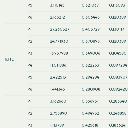
P5
3,110145
0,321037
0,113093
P6
2,165212
0,306445
0,120389
P1
27,260327
0,403729
0,130117
P2
24,771930
0,370895
0,120389
P3
13,957988
0,349006
0,104580
6.1TD
P4
11,011886
0,322253
0,097284
P5
2,422513
0,294284
0,083907
P6
1,441345
0,280908
0,092420
P1
3,162660
0,556951
0,283340
P2
2,755890
0,494932
0,246858
P3
1,113789
0,425618
0,183624