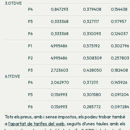
3.0TDVE
P4
0,847293
0,379408
0,154438
P5
0,333368
0,327117
0,117957
P6
0,333368
0,310093
0,124037
P1
4,995486
0,575192
0,302796
P2
4,995486
0,508309
0,257803
P3
2,723603
0,428050
0,182408
6.1TDVE
P4
2,062970
0,372111
0,145926
P5
0,136993
0,301580
0,091204
P6
0,136993
0,285772
0,097284
Tots els preus, amb i sense impostos, els podeu trobar també
a
l’apartat de tarifes del web
, seguits d’unes taules amb els