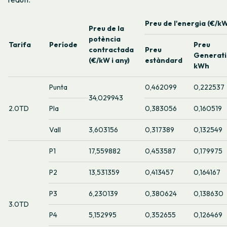
Preu de l'energia (€/k
Preu de la
potència
Tarifa
Període
Preu
contractada
Preu
Generat
(€/kW i any)
estàndard
kWh
Punta
0,462099
0,222537
34,029943
2.0TD
Pla
0,383056
0,160519
Vall
3,603156
0,317389
0,132549
P1
17,559882
0,453587
0,179975
P2
13,531359
0,413457
0,164167
P3
6,230139
0,380624
0,138630
3.0TD
P4
5,152995
0,352655
0,126469