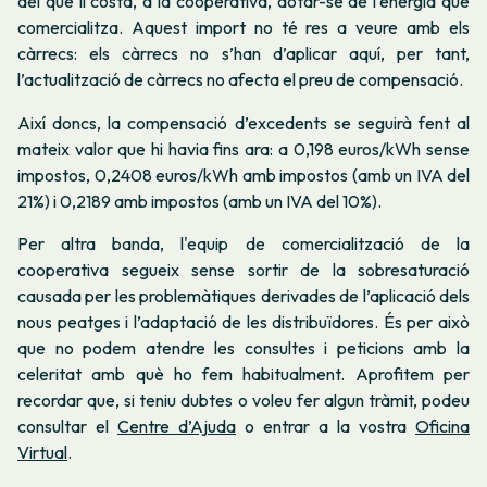
del que li costa, a la cooperativa, dotar-se de l’energia que
comercialitza. Aquest import no té res a veure amb els
càrrecs: els càrrecs no s’han d’aplicar aquí, per tant,
l’actualització de càrrecs no afecta el preu de compensació.
Així doncs, la compensació d’excedents se seguirà fent al
mateix valor que hi havia fins ara: a 0,198 euros/kWh sense
impostos, 0,2408 euros/kWh amb impostos (amb un IVA del
21%) i 0,2189 amb impostos (amb un IVA del 10%).
Per altra banda, l'equip de comercialització de la
cooperativa segueix sense sortir de la sobresaturació
causada per les problemàtiques derivades de l’aplicació dels
nous peatges i l’adaptació de les distribuïdores. És per això
que no podem atendre les consultes i peticions amb la
celeritat amb què ho fem habitualment. Aprofitem per
recordar que, si teniu dubtes o voleu fer algun tràmit, podeu
consultar el
Centre d’Ajuda
o entrar a la vostra
Oficina
Virtual
.