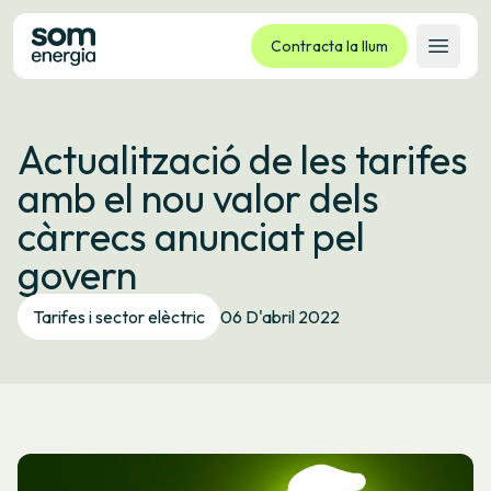
Contracta la llum
Obrir 
Tarifes
Actualització de les tarifes
Serveis
amb el nou valor dels
Empreses
càrrecs anunciat pel
La cooperativa
govern
Contacte
Tràmits
Tarifes i sector elèctric
06 D'abril 2022
Oficina virtual
Idioma:
CA
ES
GL
EU