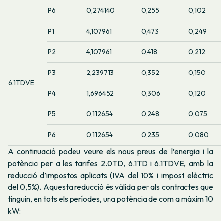
P6
0,274140
0,255
0,102
P1
4,107961
0,473
0,249
P2
4,107961
0,418
0,212
P3
2,239713
0,352
0,150
6.1TDVE
P4
1,696452
0,306
0,120
P5
0,112654
0,248
0,075
P6
0,112654
0,235
0,080
A continuació podeu veure els nous preus de l’energia i la
potència per a les tarifes 2.0TD, 6.1TD i 6.1TDVE, amb la
reducció d’impostos aplicats (IVA del 10% i impost elèctric
del 0,5%). Aquesta reducció és vàlida per als contractes que
tinguin, en tots els períodes, una potència de com a màxim 10
kW: