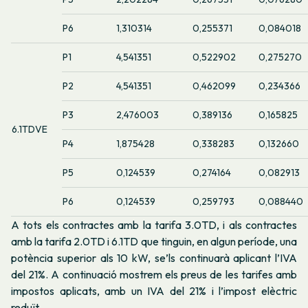
P6
1,310314
0,255371
0,084018
P1
4,541351
0,522902
0,275270
P2
4,541351
0,462099
0,234366
P3
2,476003
0,389136
0,165825
6.1TDVE
P4
1,875428
0,338283
0,132660
P5
0,124539
0,274164
0,082913
P6
0,124539
0,259793
0,088440
A tots els contractes amb la tarifa 3.0TD, i als contractes
amb la tarifa 2.0TD i 6.1TD que tinguin, en algun període, una
potència superior als 10 kW, se’ls continuarà aplicant l’IVA
del 21%. A continuació mostrem els preus de les tarifes amb
impostos aplicats, amb un IVA del 21% i l’impost elèctric
reduït.