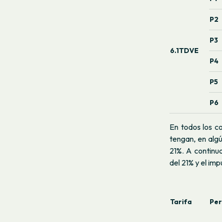
P2
P3
6.1TDVE
P4
P5
P6
En todos los co
tengan, en algú
21%. A continua
del 21% y el im
Tarifa
Per