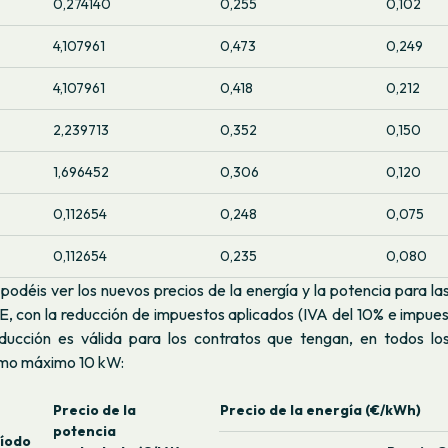
0,274140
0,255
0,102
4,107961
0,473
0,249
4,107961
0,418
0,212
2,239713
0,352
0,150
1,696452
0,306
0,120
0,112654
0,248
0,075
0,112654
0,235
0,080
podéis ver los nuevos precios de la energía y la potencia para la
, con la reducción de impuestos aplicados (IVA del 10% e impues
ducción es válida para los contratos que tengan, en todos lo
omo máximo 10 kW:
Precio de la
Precio de la energía (€/kWh)
potencia
íodo