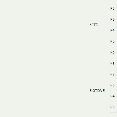
P2
P3
6.1TD
P4
P5
P6
P1
P2
P3
3.0TDVE
P4
P5