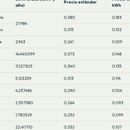
Precio estándar
año)
kWh
ta
0,380
0,183
27,984
no
0,315
0,132
e
2,963
0,261
0,109
14,440099
0,373
0,148
11,127305
0,340
0,135
5,123259
0,313
0,114
4,237486
0,290
0,104
2,557580
0,264
0,093
1,780529
0,252
0,099
22,417110
0,332
0,107