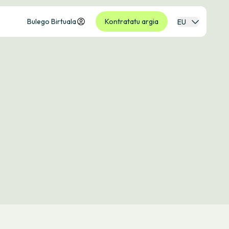
Bulego Birtuala
Kontratatu argia
EU