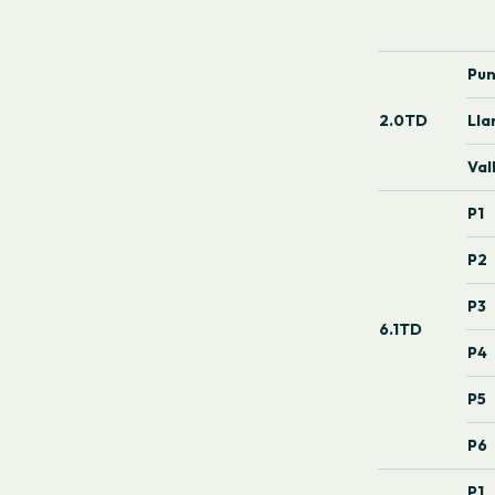
Pun
2.0TD
Lla
Val
P1
P2
P3
6.1TD
P4
P5
P6
P1