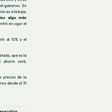
el gobierno. En
ón es a la baja,
ios algo más
ntró en vigor el
IVA al 10% y el
atada, que es la
 ahorro será,
s precios de la
amos desde el 31
Generation