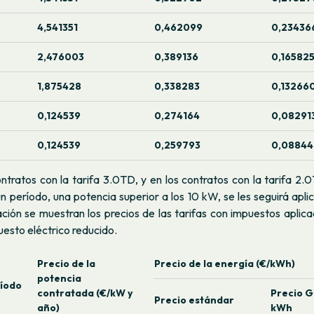
4,541351
0,462099
0,23436
2,476003
0,389136
0,16582
1,875428
0,338283
0,13266
0,124539
0,274164
0,08291
0,124539
0,259793
0,0884
ntratos con la tarifa 3.0TD, y en los contratos con la tarifa 2
n período, una potencia superior a los 10 kW, se les seguirá apli
ción se muestran los precios de las tarifas con impuestos aplic
puesto eléctrico reducido.
Precio de la
Precio de la energía (€/kWh)
potencia
íodo
contratada (€/kW y
Precio 
Precio estándar
año)
kWh