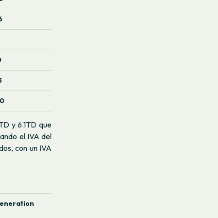
6
5
0
3
40
.0TD y 6.1TD que
cando el IVA del
ados, con un IVA
Generation