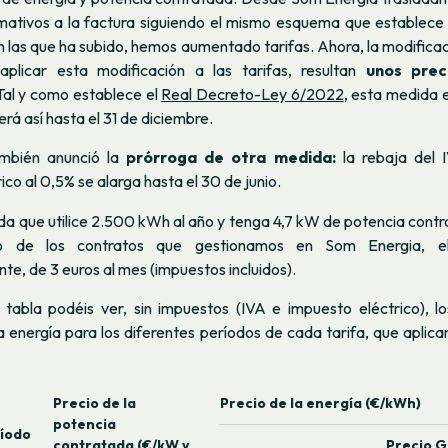
ativos a la factura siguiendo el mismo esquema que establece 
n las que ha subido, hemos aumentado tarifas. Ahora, la modificaci
aplicar esta modificación a las tarifas, resultan
unos prec
 Tal y como establece el
Real Decreto-Ley 6/2022
, esta medida e
erá así hasta el 31 de diciembre.
ambién anunció la
prórroga de otra medida:
la rebaja del 
ico al 0,5% se alarga hasta el 30 de junio.
da que utilice 2.500 kWh al año y tenga 4,7 kW de potencia contr
 de los contratos que gestionamos en Som Energia, el
, de 3 euros al mes (impuestos incluidos).
e tabla podéis ver, sin impuestos (IVA e impuesto eléctrico), lo
a energía para los diferentes períodos de cada tarifa, que aplic
Precio de la
Precio de la energía (€/kWh)
potencia
íodo
contratada (€/kW y
Precio 