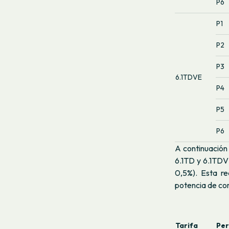
P6
P1
P2
P3
6.1TDVE
P4
P5
P6
A continuación 
6.1TD y 6.1TDVE
0,5%). Esta re
potencia de c
Tarifa
Per