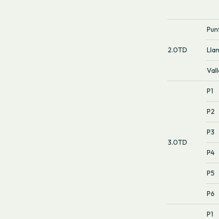
Pun
2.0TD
Lla
Vall
P1
P2
P3
3.0TD
P4
P5
P6
P1