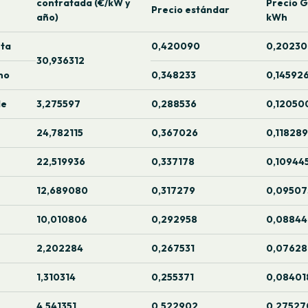
contratada (€/kW y
Precio 
Precio estándar
año)
kWh
ta
0,420090
0,20230
30,936312
no
0,348233
0,14592
le
3,275597
0,288536
0,12050
24,782115
0,367026
0,118289
22,519936
0,337178
0,10944
12,689080
0,317279
0,09507
10,010806
0,292958
0,0884
2,202284
0,267531
0,0762
1,310314
0,255371
0,08401
4,541351
0,522902
0,27527