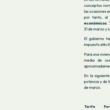
conceptos norm
las ocasiones e
por tanto, al 
económicos
.
31 de marzo y s
El gobierno t
impuesto eléctr
Para una vivien
media de uso
aproximadamente
En la siguient
potencia y de l
de marzo.
Tarifa
Per