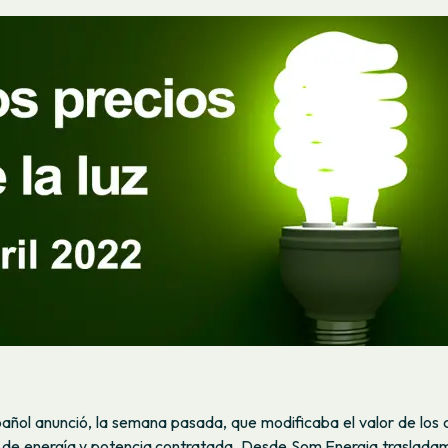
añol anunció, la semana pasada, que modificaba el valor de los 
s de energía y potencia contratada. Desde Som Energia trasladam