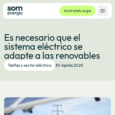
Kontratatu argia
Ireki 
Tarifak
Es necesario que el
Zerbitzuak
sistema eléctrico se
Enpresak
adapte a las renovables
Kooperatiba
Kontaktua
Tarifas y sector eléctrico
30 Apirila 2025
Izapideak
Bulego Birtuala
Hizkuntza:
EU
ES
CA
GL