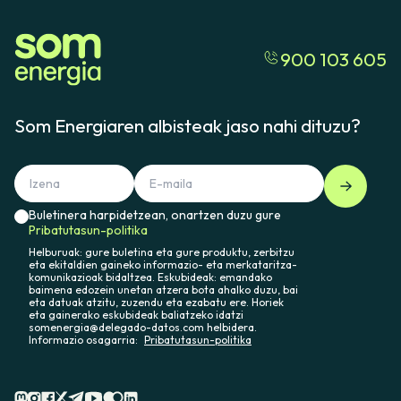
900 103 605
Som Energiaren albisteak jaso nahi dituzu?
Buletinera harpidetzean, onartzen duzu gure
Pribatutasun-politika
Helburuak: gure buletina eta gure produktu, zerbitzu
eta ekitaldien gaineko informazio- eta merkataritza-
komunikazioak bidaltzea. Eskubideak: emandako
baimena edozein unetan atzera bota ahalko duzu, bai
eta datuak atzitu, zuzendu eta ezabatu ere. Horiek
eta gainerako eskubideak baliatzeko idatzi
somenergia@delegado-datos.com helbidera.
Informazio osagarria:
Pribatutasun-politika