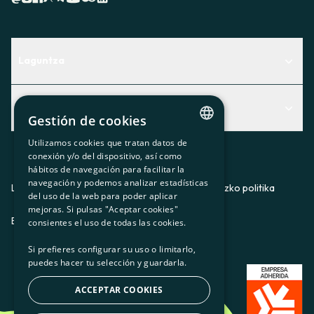
Laguntza
Centro de Ayuda
Albisteak
Aurkitu zerbitzurik egokiena zuretzat
Gestión de cookies
Albisteak
Contacto
Utilizamos cookies que tratan datos de
CATALAN
conexión y/o del dispositivo, así como
Bazkideen txokoa
hábitos de navegación para facilitar la
SPANISH
navegación y podemos analizar estadísticas
Prentsa
Lege-oharra
Pribatutasun-politika
Cookieei buruzko politika
del uso de la web para poder aplicar
GL
mejoras. Si pulsas "Aceptar cookies"
Gurekin lan egin
ES
CA
GL
EU
BASQUE
consientes el uso de todas las cookies.
Si prefieres configurar su uso o limitarlo,
puedes hacer tu selección y guardarla.
ACCEPTAR COOKIES