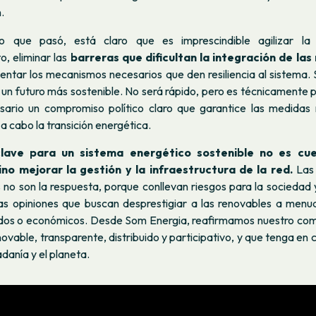
n.
 que pasó, está claro que es imprescindible agilizar la 
, eliminar las
barreras que dificultan la integración de las
mentar los mecanismos necesarios que den resiliencia al sistema.
 un futuro más sostenible. No será rápido, pero es técnicamente p
sario un compromiso político claro que garantice las medidas
 a cabo la transición energética.
clave para un sistema energético sostenible no es cue
ino mejorar la gestión y la infraestructura de la red.
Las 
s no son la respuesta, porque conllevan riesgos para la socieda
Las opiniones que buscan desprestigiar a las renovables a men
ados o económicos. Desde Som Energia, reafirmamos nuestro co
ovable, transparente, distribuido y participativo, y que tenga en c
adanía y el planeta.