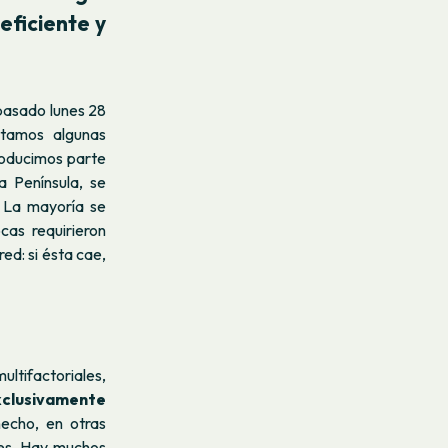
eficiente y
 pasado lunes 28
rtamos algunas
roducimos parte
a Península, se
. La mayoría se
as requirieron
ed: si ésta cae,
ultifactoriales,
exclusivamente
cho, en otras
unes. Hay muchos