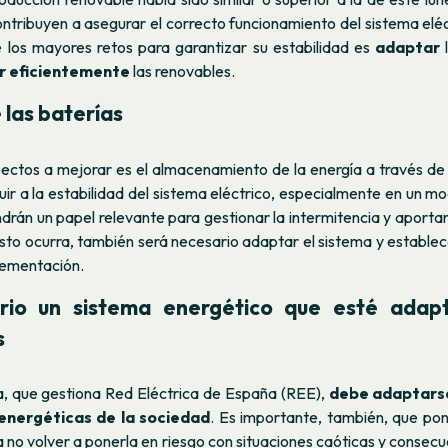
ntribuyen a asegurar el correcto funcionamiento del sistema eléc
e los mayores retos para garantizar su estabilidad es
adaptar
l
r
eficientemente
las renovables.
 las baterías
pectos a mejorar es el almacenamiento de la energía a través de 
ir a la estabilidad del sistema eléctrico, especialmente en un 
drán un papel relevante para gestionar la intermitencia y aportar f
esto ocurra, también será necesario adaptar el sistema y estable
plementación.
rio un sistema energético que esté adap
s
ca, que gestiona Red Eléctrica de España (REE),
debe adaptarse
energéticas de la sociedad
. Es importante, también, que po
 no volver a ponerla en riesgo con situaciones caóticas y consec