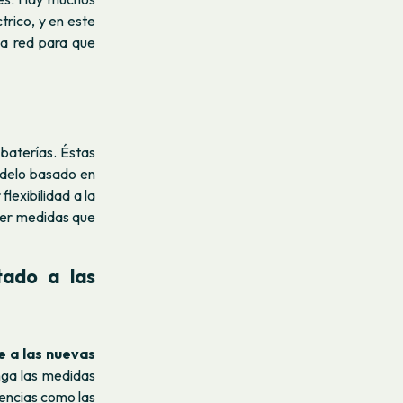
trico, y en este
a red para que
baterías. Éstas
modelo basado en
lexibilidad a la
cer medidas que
tado a las
 a las nuevas
nga las medidas
uencias como las