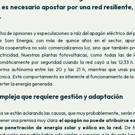
 es necesario apostar por una red resiliente, 
.
ha de opiniones y especulaciones a raíz del apagón eléctrico del
de Som Energia, con más de quince años en el sector, apo
n la cooperativa no solo comercializamos luz, sino que también p
ctricidad. Nuestras plantas fotovoltaicas, como todas las de l
omáticamente por seguridad cuando la red cayó a las 12:33 h
orma autónoma entre las 20 y las 21 h, mientras que unas poc
cnica. Este comportamiento es inherente al funcionamiento de la r
erter la energía generada.
mpleja que requiere gestión y adaptación
a se están aclarando las causas, que muy probablemente, serán m
tener una premisa muy clara:
el apagón no puede atribuirse 
a penetración de energía solar y eólica en la red.
De he
oducción renovable había sido similar o superior a la de este l