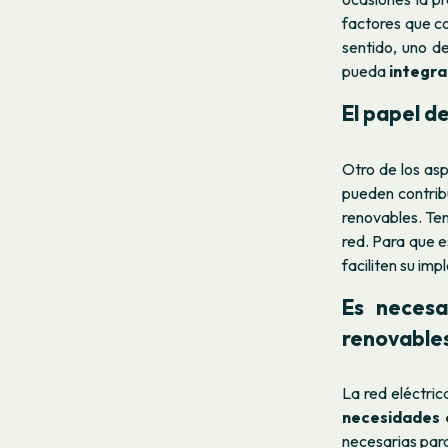
factores que co
sentido, uno d
pueda
integra
El papel de
Otro de los as
pueden contribu
renovables. Ten
red. Para que 
faciliten su im
Es necesa
renovable
La red eléctri
necesidades 
necesarias para