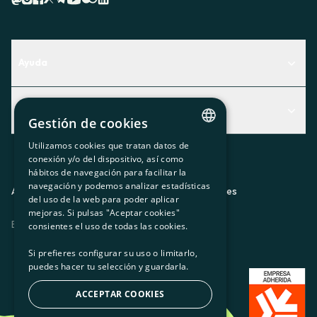
Ayuda
Centro de Ayuda
Actualidad
Descubre qué servicio te encaja mejor
Gestión de cookies
Actualidad
Contacto
Utilizamos cookies que tratan datos de
CATALAN
conexión y/o del dispositivo, así como
El rincón de la socia
hábitos de navegación para facilitar la
SPANISH
navegación y podemos analizar estadísticas
Prensa
Aviso legal
Política de privacidad
Política de cookies
del uso de la web para poder aplicar
GL
mejoras. Si pulsas "Aceptar cookies"
Trabaja con nosotros
ES
CA
GL
EU
BASQUE
consientes el uso de todas las cookies.
Si prefieres configurar su uso o limitarlo,
puedes hacer tu selección y guardarla.
ACCEPTAR COOKIES