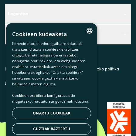
Laguntza
Centro de Ayuda
Cookieen kudeaketa
Albisteak
Aurkitu zerbitzurik egokiena zuretzat
Konexio-datuak edota gailuaren datuak
Albisteak
CATALAN
Contacto
tratatzen dituzten cookieak erabiltzen
ditugu, bai eta nabigazioa errazteko
SPANISH
Bazkideen txokoa
nabigazio-ohiturak ere, eta webgunearen
erabilera-estatistikak azter ditzakegu
GL
Prentsa
Lege-oharra
Pribatutasun-politika
Cookieei buruzko politika
hobekuntzak egiteko. "Onartu cookieak"
BASQUE
sakatzean, cookie guztiak erabiltzeko
Gurekin lan egin
ES
CA
GL
EU
baimena ematen diguzu.
Cookieen erabilera konfiguratu edo
mugatzeko, hautatu eta gorde nahi duzuna.
ONARTU COOKIEAK
GUZTIAK BAZTERTU