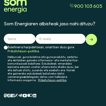
900 103 605
Som Energiaren albisteak jaso nahi dituzu?
Buletinera harpidetzean, onartzen duzu gure
Pribatutasun-politika
Helburuak: gure buletina eta gure produktu, zerbitzu
eta ekitaldien gaineko informazio- eta merkataritza-
komunikazioak bidaltzea. Eskubideak: emandako
baimena edozein unetan atzera bota ahalko duzu, bai
eta datuak atzitu, zuzendu eta ezabatu ere. Horiek
eta gainerako eskubideak baliatzeko idatzi
somenergia@delegado-datos.com helbidera.
Informazio osagarria:
Pribatutasun-politika