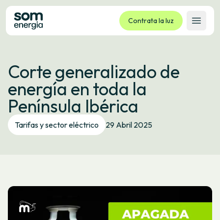
Contrata la luz
Abrir 
Tarifas
Corte generalizado de
Servicios
energía en toda la
Empresas
Península Ibérica
La cooperativa
Contacto
Tarifas y sector eléctrico
29 Abril 2025
Trámites
Oficina virtual
Idioma:
ES
CA
GL
EU