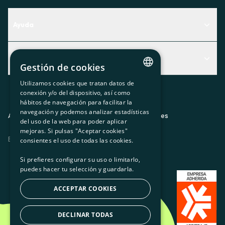
Ayuda
Centro de Ayuda
Actualidad
Descubre qué servicio te encaja mejor
Gestión de cookies
Actualidad
Contacto
Utilizamos cookies que tratan datos de
CATALAN
conexión y/o del dispositivo, así como
El rincón de la socia
hábitos de navegación para facilitar la
SPANISH
navegación y podemos analizar estadísticas
Prensa
Aviso legal
Política de privacidad
Política de cookies
del uso de la web para poder aplicar
GL
mejoras. Si pulsas "Aceptar cookies"
Trabaja con nosotros
ES
CA
GL
EU
BASQUE
consientes el uso de todas las cookies.
Si prefieres configurar su uso o limitarlo,
puedes hacer tu selección y guardarla.
ACCEPTAR COOKIES
DECLINAR TODAS