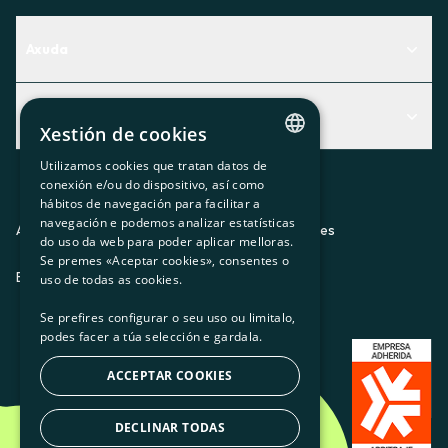
Axuda
Centro de Ayuda
Actualidad
Descubre qué servicio te encaja mejor
Xestión de cookies
Actualidad
Contacto
Utilizamos cookies que tratan datos de
CATALAN
conexión e/ou do dispositivo, así como
O recuncho da socia
hábitos de navegación para facilitar a
SPANISH
navegación e podemos analizar estatísticas
Prensa
Aviso legal
Política de privacidad
Política de cookies
do uso da web para poder aplicar melloras.
GL
Se premes «Aceptar cookies», consentes o
Trabaja con nosotros
ES
CA
GL
EU
BASQUE
uso de todas as cookies.
Se prefires configurar o seu uso ou limitalo,
podes facer a túa selección e gardala.
ACCEPTAR COOKIES
DECLINAR TODAS