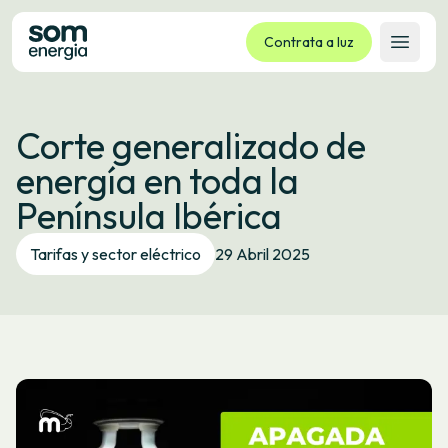
Contrata a luz
Abrir 
Tarifas
Corte generalizado de
Servizos
energía en toda la
Empresas
Península Ibérica
La cooperativa
Contacto
Tarifas y sector eléctrico
29 Abril 2025
Trámites
Oficina virtual
Idioma:
GL
ES
CA
EU