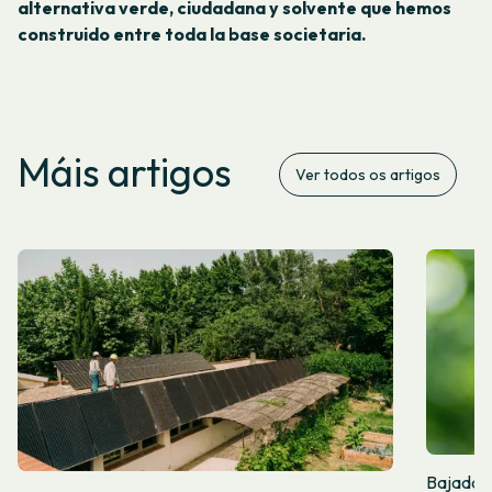
alternativa verde, ciudadana y solvente que hemos
construido entre toda la base societaria.
Máis artigos
Ver todos os artigos
Bajada de