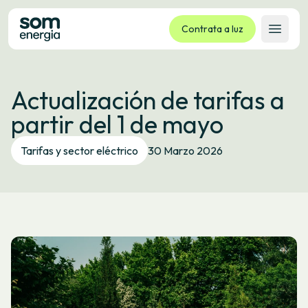
Contrata a luz
Abrir 
Tarifas
Actualización de tarifas a
Servizos
partir del 1 de mayo
Empresas
La cooperativa
Tarifas y sector eléctrico
30 Marzo 2026
Contacto
Trámites
Oficina virtual
Idioma:
GL
ES
CA
EU