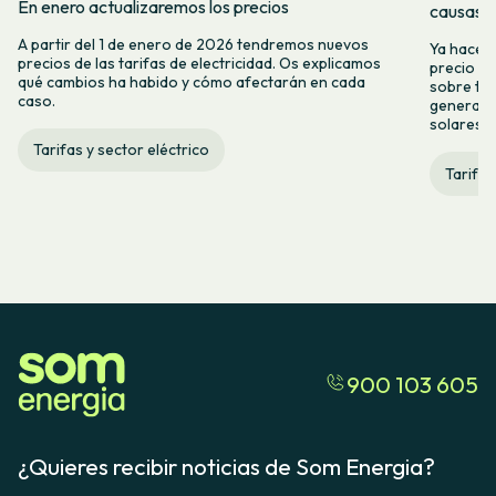
En enero actualizaremos los precios
causas y
A partir del 1 de enero de 2026 tendremos nuevos
Ya hace t
precios de las tarifas de electricidad. Os explicamos
precio de
qué cambios ha habido y cómo afectarán en cada
sobre tod
caso.
genera a 
solares y
Tarifas y sector eléctrico
Tarifas
900 103 605
¿Quieres recibir noticias de Som Energia?