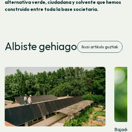
alternativa verde, ciudadana y solvente que hemos
construido entre toda la base societaria.
Albiste gehiago
Ikusi artikulu guztiak
Bajada de