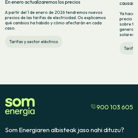
En enero actualizaremos los precios
causas y
A partir del 1 de enero de 2026 tendremos nuevos
Ya hace t
precios de las tarifas de electricidad. Os explicamos
precio de
qué cambios ha habido y cómo afectarán en cada
sobre tod
caso.
genera a 
solares y
Tarifas y sector eléctrico
Tarifas
900 103 605
Som Energiaren albisteak jaso nahi dituzu?