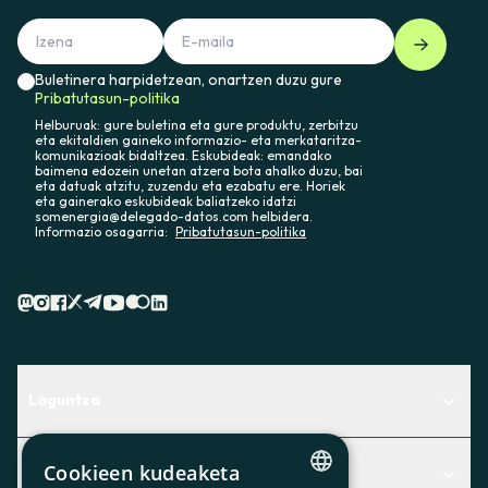
Buletinera harpidetzean, onartzen duzu gure
Pribatutasun-politika
Helburuak: gure buletina eta gure produktu, zerbitzu
eta ekitaldien gaineko informazio- eta merkataritza-
komunikazioak bidaltzea. Eskubideak: emandako
baimena edozein unetan atzera bota ahalko duzu, bai
eta datuak atzitu, zuzendu eta ezabatu ere. Horiek
eta gainerako eskubideak baliatzeko idatzi
somenergia@delegado-datos.com helbidera.
Informazio osagarria:
Pribatutasun-politika
Laguntza
Centro de Ayuda
Cookieen kudeaketa
Albisteak
Aurkitu zerbitzurik egokiena zuretzat