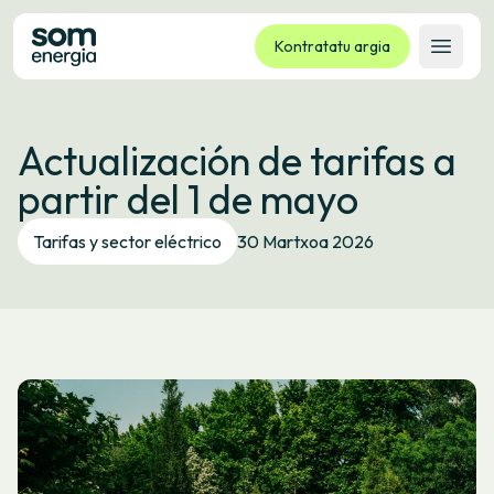
Kontratatu argia
Ireki 
Tarifak
Actualización de tarifas a
Zerbitzuak
partir del 1 de mayo
Enpresak
Kooperatiba
Tarifas y sector eléctrico
30 Martxoa 2026
Kontaktua
Izapideak
Bulego Birtuala
Hizkuntza:
EU
ES
CA
GL