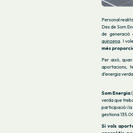
Personal realit
Des de Som Ener
de generació 
quinzena
. I vo
més proporció 
Per això, quan
aportacions, t
d’energia verda,
Som Energia
(
verda que treba
participació i 
gestiona 135.00
Si vols aport