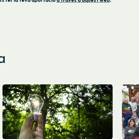
ts fer la teva aportació
a través d’aquest web
.
a