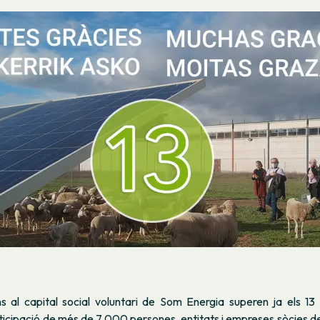
s al capital social voluntari de Som Energia superen ja els 13 m
rticipació de més de 7.000 persones, entitats i empreses sòcies d