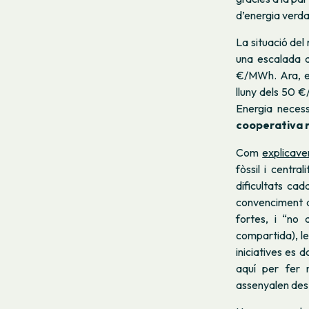
d’energia verda
La situació del
una escalada d
€/MWh. Ara, el
lluny dels 50 
Energia neces
cooperativa n
Com
explicave
fòssil i centr
dificultats ca
convenciment q
fortes, i “no 
compartida), le
iniciatives es 
aquí per fer 
assenyalen des