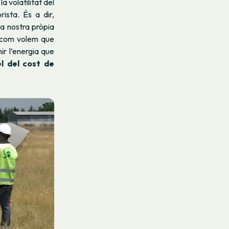
a volatilitat del
ista. És a dir,
la nostra pròpia
s com volem que
ir l’energia que
l del cost de