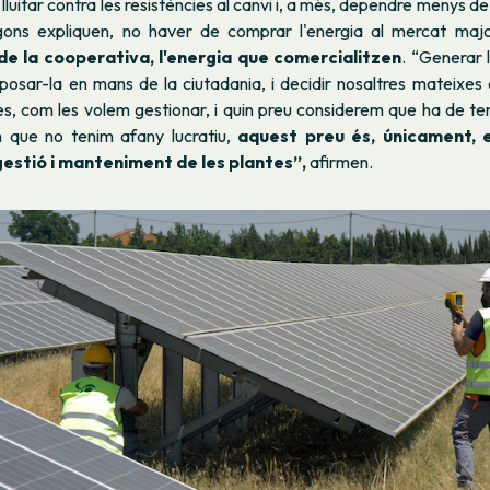
uitar contra les resistències al canvi i, a més, dependre menys de l
ons expliquen, no haver de comprar l'energia al mercat major
de la cooperativa, l'energia que comercialitzen
. “Generar 
r posar-la en mans de la ciutadania, i decidir nosaltres mateixe
tes, com les volem gestionar, i quin preu considerem que ha de ten
 que no tenim afany lucratiu,
aquest preu és, únicament, e
gestió i manteniment de les plantes”,
afirmen.