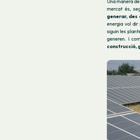
Una manera de ll
mercat és, seg
generar, des 
energia vol di
siguin les plan
generen. I com
construcció, 