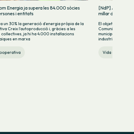
om Energia ja supera les 84.000 sòcies
[NdP] Arranca la
rsones i entitats
millar de Comuni
 un 30% la generació d’energia pròpia de la
El objetivo es impu
iva Creix l’autoproducció i, gràcies a les
Comunidad Energét
ol·lectives, ja hi ha 4.000 instal·lacions
municipios, barrio
aiques en marxa
industriales de Cat
cooperativa
Vida cooperativ