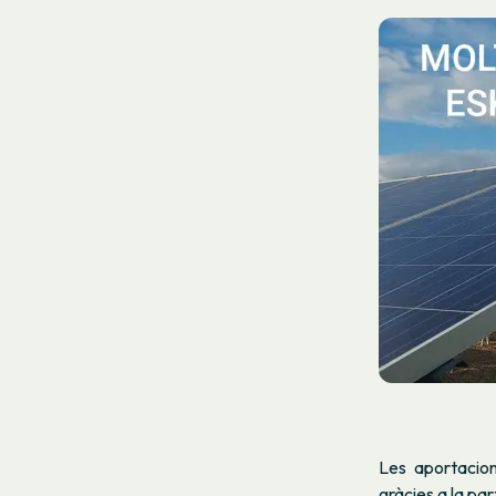
Les aportacion
gràcies a la pa