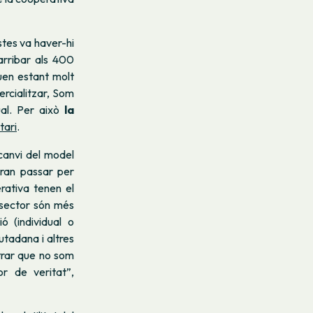
stes va haver-hi
arribar als 400
uen estant molt
rcialitzar, Som
ual. Per això
la
tari
.
canvi del model
aran passar per
rativa tenen el
 sector són més
ó (individual o
utadana i altres
strar que no som
r de veritat”,