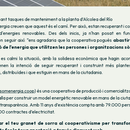
zant tasques de manteniment a la planta d’Alcolea del Río
gia creuen que aquest és el camí. Per això, estan recuperant i co
d'energies renovables. Des dels inicis, ja n'han posat en f
len seguir així: “ens agradaria que la cooperativa pogués
abasti
de l'energia que utilitzen les persones i organitzacions sò
 es calmi la situació, amb la solidesa econòmica que hagin aco
enen la intenció de seguir recuperant i construint més plant
 distribuïdes i que estiguin en mans de la ciutadania.
somenergia.coop
) és una cooperativa de producció i comercialitz
lla per construir un model energètic renovable en mans de la ciut
la transparència. Amb 11 anys d’existència compta amb 79.000 pers
0 contractes d’electricitat.
ar el teu granet de sorra al cooperativisme per transf