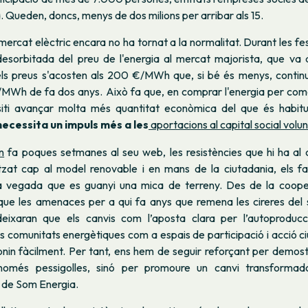
. Queden, doncs, menys de dos milions per arribar als 15.
 mercat elèctric encara no ha tornat a la normalitat. Durant les fe
esorbitada del preu de l'energia al mercat majorista, que va 
s preus s'acosten als 200 €/MWh que, si bé és menys, contin
€/MWh de fa dos anys. Això fa que, en comprar l'energia per come
siti avançar molta més quantitat econòmica del que és habit
ecessita un impuls més a les
aportacions al capital social volun
n
fa poques setmanes al seu web, les resistències que hi ha al 
alitzat cap al model renovable i en mans de la ciutadania, els f
da vegada que es guanyi una mica de terreny. Des de la coope
ue les amenaces per a qui fa anys que remena les cireres del
deixaran que els canvis com l’aposta clara per l’autoproducci
s comunitats energètiques com a espais de participació i acció ci
donin fàcilment. Per tant, ens hem de seguir reforçant per demo
només pessigolles, sinó per promoure un canvi transformado
 de Som Energia.