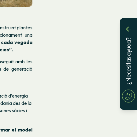
nstruint plantes
uncionament
una
¿Necesitas ayuda?
r cada vegada
cies”.
nseguit amb les
es de generació
ació d’energia
adania des de la
ones sòcies i
ormar el model