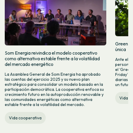
Green Fr
única
Som Energia reivindica el modelo cooperativo
como alternativa estable frente a la volatilidad
Ante el a
del mercado energético
personas 
el ‘Green 
La Asamblea General de Som Energia ha aprobado
Friday’ q
las cuentas del ejercicio 2025 y su nuevo plan
diarias y
estratégico para consolidar un modelo basado en la
un futuro
participación democrática. La cooperativa enfoca su
crecimiento futuro en la autoproducción renovable y
Vida c
las comunidades energéticas como alternativa
estable frente a la volatilidad del mercado.
Vida cooperativa