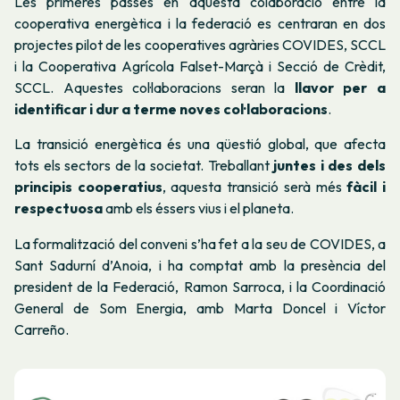
Les primeres passes en aquesta colaboració entre la
cooperativa energètica i la federació es centraran en dos
projectes pilot de les cooperatives agràries COVIDES, SCCL
i la Cooperativa Agrícola Falset-Marçà i Secció de Crèdit,
SCCL. Aquestes col·laboracions seran la
llavor per a
identificar i dur a terme noves col·laboracions
.
La transició energètica és una qüestió global, que afecta
tots els sectors de la societat. Treballant
juntes i des dels
principis cooperatius
, aquesta transició serà més
fàcil i
respectuosa
amb els éssers vius i el planeta.
La formalització del conveni s’ha fet a la seu de COVIDES, a
Sant Sadurní d’Anoia, i ha comptat amb la presència del
president de la Federació, Ramon Sarroca, i la Coordinació
General de Som Energia, amb Marta Doncel i Víctor
Carreño.