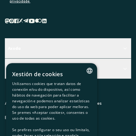
privacidade.
Axuda
Centro de Ayuda
Actualidad
Descubre qué servicio te encaja mejor
Xestión de cookies
Actualidad
Contacto
Utilizamos cookies que tratan datos de
CATALAN
conexión e/ou do dispositivo, así como
O recuncho da socia
hábitos de navegación para facilitar a
SPANISH
navegación e podemos analizar estatísticas
Prensa
Aviso legal
Política de privacidad
Política de cookies
do uso da web para poder aplicar melloras.
GL
Se premes «Aceptar cookies», consentes o
Trabaja con nosotros
ES
CA
GL
EU
BASQUE
uso de todas as cookies.
Se prefires configurar o seu uso ou limitalo,
podes facer a túa selección e gardala.