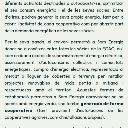
diferents activitats destinades a autoabastir-se, optimitzar
el seu consum energètic i el de les seves sòcies. Entre
d’altres, podran generar la seva pròpia energia, tant per a
cobrir l’activitat de cada cooperativa com per abastir part
de la demanda energètica de les seves sòcies.
Per la seva banda, el conveni permetrà a Som Energia
donar-se a conèixer entre totes les sòcies de la FCAC, així
com arribar a acords de subministrament d’energia elèctrica,
assessorament d’autoconsums col·lectius i comunitats
energètiques, compra d’energia elèctrica, representació al
mercat o lloguer de cobertes o terrenys per instal·lar
projectes renovables de mida petita o mitjana i
respectuosos amb el territori. Aquestes formes de
col·laboració permetran a Som Energia aprovisionar-se no
només amb energia verda, sinó també
generada de forma
cooperativa
(tant provinent d’instal·lacions de les
cooperatives agràries, com d’instal·lacions pròpies).