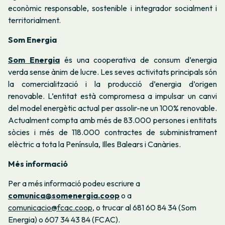
econòmic responsable, sostenible i integrador socialment i
territorialment.
Som Energia
Som Energia
és una cooperativa de consum d’energia
verda sense ànim de lucre. Les seves activitats principals són
la comercialització i la producció d’energia d’origen
renovable. L’entitat està compromesa a impulsar un canvi
del model energètic actual per assolir-ne un 100% renovable.
Actualment compta amb més de 83.000 persones i entitats
sòcies i més de 118.000 contractes de subministrament
elèctric a tota la Península, Illes Balears i Canàries.
Més informació
Per a més informació podeu escriure a
comunica@somenergia.coop
o a
comunicacio@fcac.coop
, o trucar al 681 60 84 34 (Som
Energia) o
607 34 43 84
(FCAC).