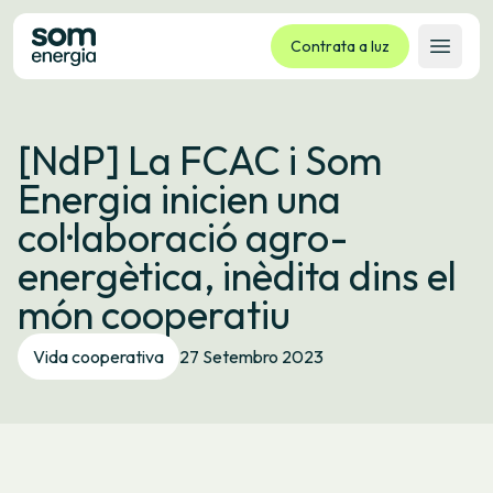
Contrata a luz
Abrir 
Tarifas
[NdP] La FCAC i Som
Servizos
Energia inicien una
Empresas
col·laboració agro-
La cooperativa
energètica, inèdita dins el
Contacto
món cooperatiu
Trámites
Vida cooperativa
27 Setembro 2023
Oficina virtual
Idioma:
GL
ES
CA
EU