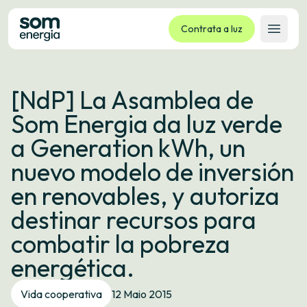
Contrata a luz
Abrir 
Tarifas
[NdP] La Asamblea de
Servizos
Som Energia da luz verde
Empresas
a Generation kWh, un
La cooperativa
nuevo modelo de inversión
Contacto
en renovables, y autoriza
Trámites
destinar recursos para
Oficina virtual
combatir la pobreza
Idioma:
GL
ES
CA
EU
energética.
Vida cooperativa
12 Maio 2015