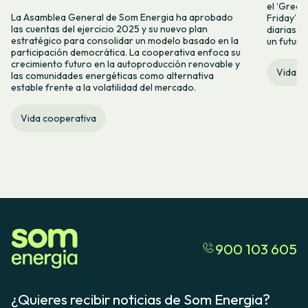
el ‘Green 
La Asamblea General de Som Energia ha aprobado
Friday’ q
las cuentas del ejercicio 2025 y su nuevo plan
diarias y
estratégico para consolidar un modelo basado en la
un futuro
participación democrática. La cooperativa enfoca su
crecimiento futuro en la autoproducción renovable y
Vida c
las comunidades energéticas como alternativa
estable frente a la volatilidad del mercado.
Vida cooperativa
900 103 605
¿Quieres recibir noticias de Som Energia?