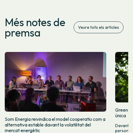
Més notes de
Veure tots els articles
premsa
Green Fr
única
Som Energia reivindica el model cooperatiu com a
alternativa estable davant la volatilitat del
Davant l
mercat energètic
persones 