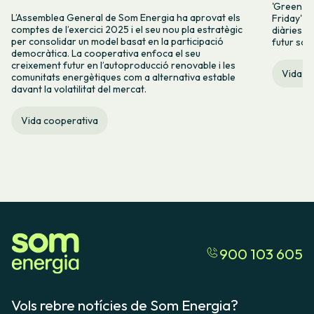
'Green Fr
L’Assemblea General de Som Energia ha aprovat els
Friday' q
comptes de l’exercici 2025 i el seu nou pla estratègic
diàries i 
per consolidar un model basat en la participació
futur sos
democràtica. La cooperativa enfoca el seu
creixement futur en l’autoproducció renovable i les
Vida c
comunitats energètiques com a alternativa estable
davant la volatilitat del mercat.
Vida cooperativa
900 103 605
Vols rebre notícies de Som Energia?