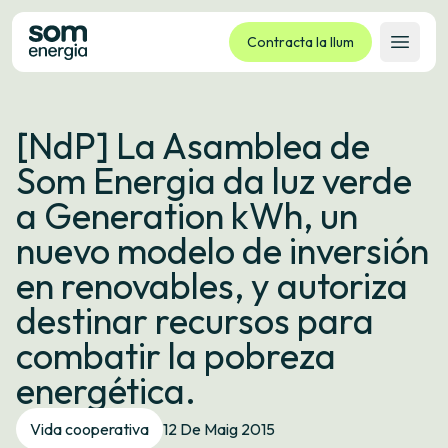
Contracta la llum
Obrir 
Tarifes
[NdP] La Asamblea de
Serveis
Som Energia da luz verde
Empreses
a Generation kWh, un
La cooperativa
nuevo modelo de inversión
Contacte
en renovables, y autoriza
Tràmits
destinar recursos para
Oficina virtual
combatir la pobreza
Idioma:
CA
ES
GL
EU
energética.
Vida cooperativa
12 De Maig 2015