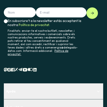
En subscriure't a la newsletter estàs acceptant la
nostra
Política de privacitat.
Finalitats: enviar-te el nostre butlletí, newsletter, i
comunicacions informatives i comercials sobre els
nostres productes, serveis i esdeveniments. Drets:
pots retirar el teu consentiment en qualsevol
moment, així com accedir, rectificar i suprimir les
teves dades i altres drets a somenergia@delegado-
datos.com. Informació addicional:
Política de
privacitat.
Ajuda
Centre d'Ajuda