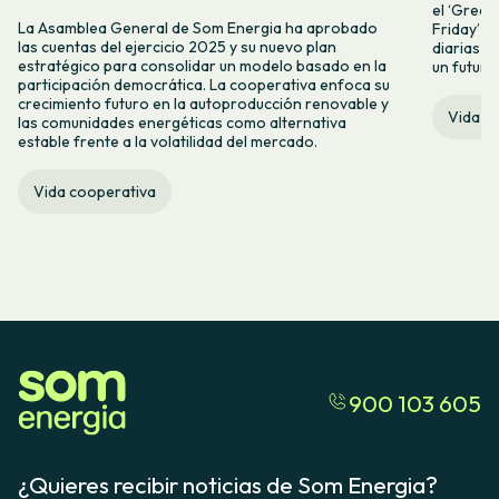
el ‘Green 
La Asamblea General de Som Energia ha aprobado
Friday’ q
las cuentas del ejercicio 2025 y su nuevo plan
diarias y
estratégico para consolidar un modelo basado en la
un futuro
participación democrática. La cooperativa enfoca su
crecimiento futuro en la autoproducción renovable y
Vida c
las comunidades energéticas como alternativa
estable frente a la volatilidad del mercado.
Vida cooperativa
900 103 605
¿Quieres recibir noticias de Som Energia?