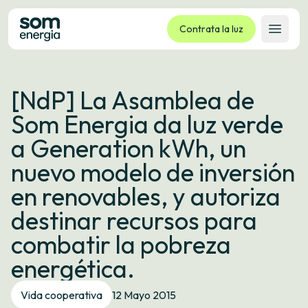
Contrata la luz
Abrir 
Tarifas
[NdP] La Asamblea de
Servicios
Som Energia da luz verde
Empresas
a Generation kWh, un
La cooperativa
nuevo modelo de inversión
Contacto
en renovables, y autoriza
Trámites
destinar recursos para
Oficina virtual
combatir la pobreza
Idioma:
ES
CA
GL
EU
energética.
Vida cooperativa
12 Mayo 2015