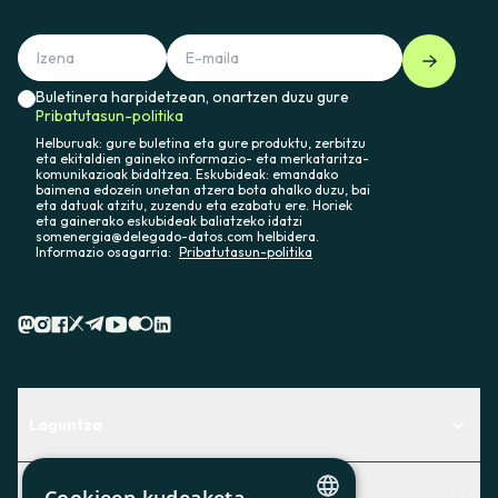
Buletinera harpidetzean, onartzen duzu gure
Pribatutasun-politika
Helburuak: gure buletina eta gure produktu, zerbitzu
eta ekitaldien gaineko informazio- eta merkataritza-
komunikazioak bidaltzea. Eskubideak: emandako
baimena edozein unetan atzera bota ahalko duzu, bai
eta datuak atzitu, zuzendu eta ezabatu ere. Horiek
eta gainerako eskubideak baliatzeko idatzi
somenergia@delegado-datos.com helbidera.
Informazio osagarria:
Pribatutasun-politika
Laguntza
Centro de Ayuda