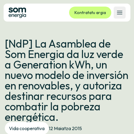
Kontratatu argia
Ireki 
Tarifak
[NdP] La Asamblea de
Zerbitzuak
Som Energia da luz verde
Enpresak
a Generation kWh, un
Kooperatiba
nuevo modelo de inversión
Kontaktua
en renovables, y autoriza
Izapideak
destinar recursos para
Bulego Birtuala
combatir la pobreza
Hizkuntza:
EU
ES
CA
GL
energética.
Vida cooperativa
12 Maiatza 2015