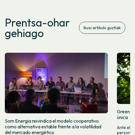
Prentsa-ohar
Ikusi artikulu guztiak
gehiago
Green Fr
única
Som Energia reivindica el modelo cooperativo
como alternativa estable frente a la volatilidad
Ante el a
del mercado energético
personas 