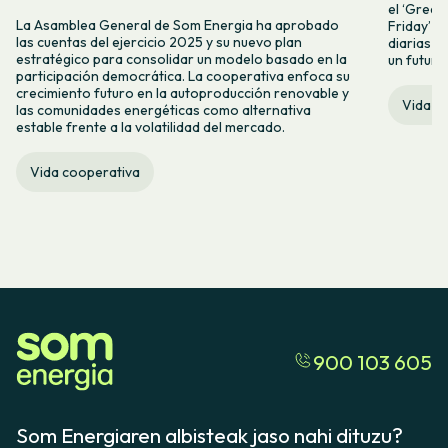
el ‘Green 
La Asamblea General de Som Energia ha aprobado
Friday’ q
las cuentas del ejercicio 2025 y su nuevo plan
diarias y
estratégico para consolidar un modelo basado en la
un futuro
participación democrática. La cooperativa enfoca su
crecimiento futuro en la autoproducción renovable y
Vida c
las comunidades energéticas como alternativa
estable frente a la volatilidad del mercado.
Vida cooperativa
900 103 605
Som Energiaren albisteak jaso nahi dituzu?