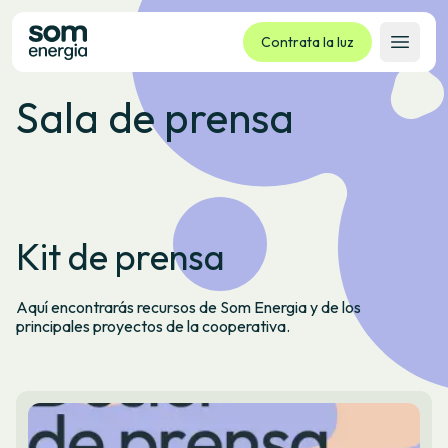
Contrata la luz
Abrir 
Sala de prensa
Tarifas
Servicios
Empresas
La cooperativa
Kit de prensa
Contacto
Trámites
Aquí encontrarás recursos de Som Energia y de los
Oficina virtual
principales proyectos de la cooperativa.
Idioma:
ES
CA
GL
EU