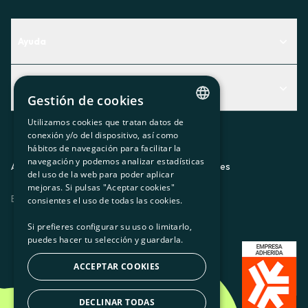
Ayuda
Centro de Ayuda
Actualidad
Descubre qué servicio te encaja mejor
Gestión de cookies
Actualidad
Contacto
Utilizamos cookies que tratan datos de
CATALAN
conexión y/o del dispositivo, así como
El rincón de la socia
hábitos de navegación para facilitar la
SPANISH
navegación y podemos analizar estadísticas
Prensa
Aviso legal
Política de privacidad
Política de cookies
del uso de la web para poder aplicar
GL
mejoras. Si pulsas "Aceptar cookies"
Trabaja con nosotros
ES
CA
GL
EU
BASQUE
consientes el uso de todas las cookies.
Si prefieres configurar su uso o limitarlo,
puedes hacer tu selección y guardarla.
ACCEPTAR COOKIES
DECLINAR TODAS