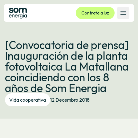
Contrata a luz
Abrir 
Tarifas
[Convocatoria de prensa]
Servizos
Inauguración de la planta
Empresas
fotovoltaica La Matallana
La cooperativa
coincidiendo con los 8
Contacto
años de Som Energia
Trámites
Vida cooperativa
12 Decembro 2018
Oficina virtual
Idioma:
GL
ES
CA
EU