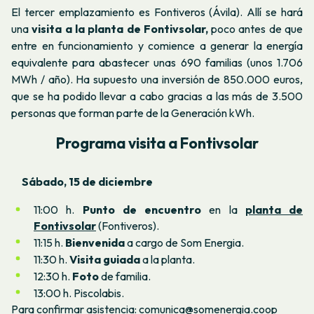
El tercer emplazamiento es Fontiveros (Ávila). Allí se hará
una
visita a la planta de Fontivsolar,
poco antes de que
entre en funcionamiento y comience a generar la energía
equivalente para abastecer unas 690 familias (unos 1.706
MWh / año). Ha supuesto una inversión de 850.000 euros,
que se ha podido llevar a cabo gracias a las más de 3.500
personas que forman parte de la Generación kWh.
Programa visita a Fontivsolar
Sábado, 15 de diciembre
11:00 h.
Punto de encuentro
en la
planta de
Fontivsolar
(Fontiveros).
11:15 h.
Bienvenida
a cargo de Som Energia.
11:30 h.
Visita guiada
a la planta.
12:30 h.
Foto
de familia.
13:00 h. Piscolabis.
Para confirmar asistencia: comunica@somenergia.coop