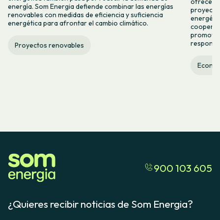
ofrecer n
energía. Som Energia defiende combinar las energías
proyectos
renovables con medidas de eficiencia y suficiencia
energétic
energética para afrontar el cambio climático.
cooperac
promover
responsab
Proyectos renovables
Econom
900 103 605
¿Quieres recibir noticias de Som Energia?