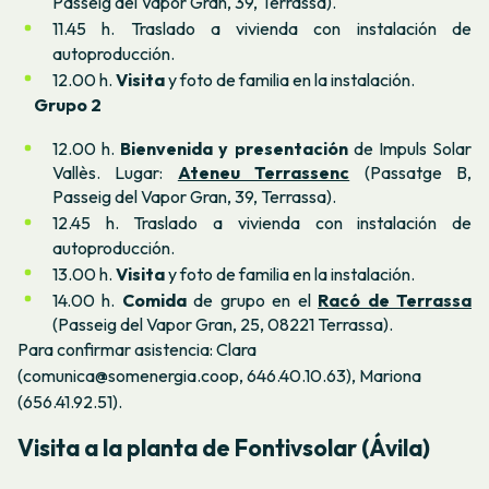
Passeig del Vapor Gran, 39, Terrassa).
11.45 h. Traslado a vivienda con instalación de
autoproducción.
12.00 h.
Visita
y foto de familia en la instalación.
Grupo 2
12.00 h.
Bienvenida y presentación
de Impuls Solar
Vallès. Lugar:
Ateneu Terrassenc
(Passatge B,
Passeig del Vapor Gran, 39, Terrassa).
12.45 h. Traslado a vivienda con instalación de
autoproducción.
13.00 h.
Visita
y foto de familia en la instalación.
14.00 h.
Comida
de grupo en el
Racó de Terrassa
(Passeig del Vapor Gran, 25, 08221 Terrassa).
Para confirmar asistencia: Clara
(comunica@somenergia.coop, 646.40.10.63), Mariona
(
656.41.92.51).
Visita a la planta de Fontivsolar (Ávila)