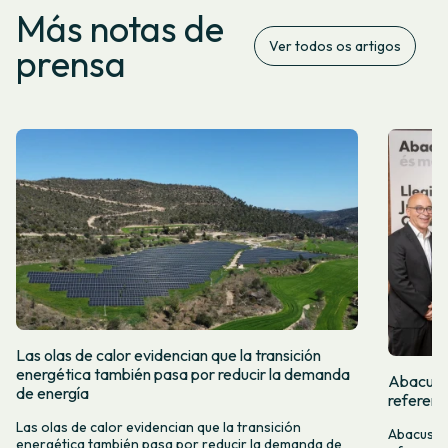
Más notas de
Ver todos os artigos
prensa
Las olas de calor evidencian que la transición
energética también pasa por reducir la demanda
Abacus y
de energía
referent
Las olas de calor evidencian que la transición
Abacus y 
energética también pasa por reducir la demanda de