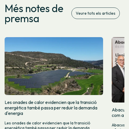
Més notes de
Veure tots els articles
premsa
Les onades de calor evidencien que la transició
energètica també passa per reduir la demanda
Abacus i
d'energia
com a re
Les onades de calor evidencien que la transició
Abacus i 
energètica també passa per reduir la demanda