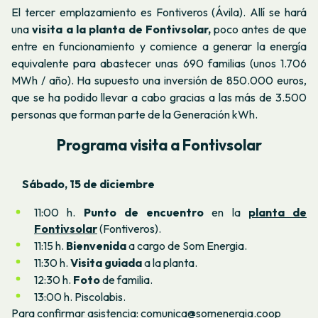
El tercer emplazamiento es Fontiveros (Ávila). Allí se hará
una
visita a la planta de Fontivsolar,
poco antes de que
entre en funcionamiento y comience a generar la energía
equivalente para abastecer unas 690 familias (unos 1.706
MWh / año). Ha supuesto una inversión de 850.000 euros,
que se ha podido llevar a cabo gracias a las más de 3.500
personas que forman parte de la Generación kWh.
Programa visita a Fontivsolar
Sábado, 15 de diciembre
11:00 h.
Punto de encuentro
en la
planta de
Fontivsolar
(Fontiveros).
11:15 h.
Bienvenida
a cargo de Som Energia.
11:30 h.
Visita guiada
a la planta.
12:30 h.
Foto
de familia.
13:00 h. Piscolabis.
Para confirmar asistencia: comunica@somenergia.coop