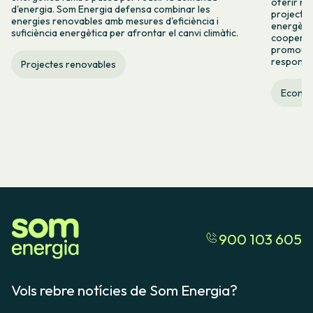
oferir no
d'energia. Som Energia defensa combinar les
projectes
energies renovables amb mesures d'eficiència i
energètic
suficiència energètica per afrontar el canvi climàtic.
cooperaci
promoure
responsab
Projectes renovables
Econom
900 103 605
Vols rebre notícies de Som Energia?