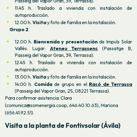
Passeig del Vapor Gran, 39, Terrassa).
11.45 h. Traslado a vivienda con instalación de
autoproducción.
12.00 h.
Visita
y foto de familia en la instalación.
Grupo 2
12.00 h.
Bienvenida y presentación
de Impuls Solar
Vallès. Lugar:
Ateneu Terrassenc
(Passatge B,
Passeig del Vapor Gran, 39, Terrassa).
12.45 h. Traslado a vivienda con instalación de
autoproducción.
13.00 h.
Visita
y foto de familia en la instalación.
14.00 h.
Comida
de grupo en el
Racó de Terrassa
(Passeig del Vapor Gran, 25, 08221 Terrassa).
Para confirmar asistencia: Clara
(comunica@somenergia.coop, 646.40.10.63), Mariona
(
656.41.92.51).
Visita a la planta de Fontivsolar (Ávila)