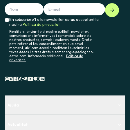
En subscriure't a la newsletter estàs acceptant la
nostra
Política de privacitat.
Finalitats: enviar-te el nostre butlletí, newsletter, i
comunicacions informatives i comercials sobre els
nostres productes, serveis i esdeveniments. Drets:
pots retirar el teu consentiment en qualsevol
moment, així com accedir, rectificar i suprimir les
teves dades i altres drets a somenergia@delegado-
datos.com. Informació addicional:
Política de
privacitat.
Ajuda
Centre d'Ajuda
Actualitat
Descobreix quin servei t'encaixa millor