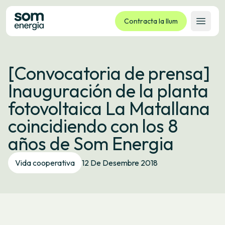
Contracta la llum
Obrir 
Tarifes
[Convocatoria de prensa]
Serveis
Inauguración de la planta
Empreses
fotovoltaica La Matallana
La cooperativa
coincidiendo con los 8
Contacte
años de Som Energia
Tràmits
Vida cooperativa
12 De Desembre 2018
Oficina virtual
Idioma:
CA
ES
GL
EU