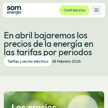
Contrata a luz
Abrir 
Tarifas
En abril bajaremos los
Servizos
precios de la energía en
Empresas
las tarifas por periodos
La cooperativa
Contacto
Tarifas y sector eléctrico
28 Febreiro 2024
Trámites
Oficina virtual
Idioma:
GL
ES
CA
EU