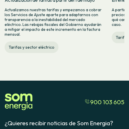
Actualización de tarifas a partir del 1 de mayo
En enero
Actualizamos nuestras tarifas y empezamos a cobrar
A partir 
los Servicios de Ajuste aparte para adaptarnos con
precios d
transparencia a la inestabilidad del mercado
qué camb
eléctrico. Las rebajas fiscales del Gobierno ayudarán
caso.
a mitigar el impacto de este incremento en la factura
mensual.
Tarifas
Tarifas y sector eléctrico
900 103 605
¿Quieres recibir noticias de Som Energia?