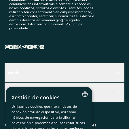
comunicacións informativas e comerciais sobre os
nosos produtos, servizos e eventos. Dereitos: podes
retirar o teu consentimento en calquera momento,
así como acceder, rectificar, suprimir os teus datos e
demais dereitos en somenergia@delegado-
datos.com. Información adicional:
Política de
privacidade.
Axuda
Centro de Ayuda
Actualidad
Descubre qué servicio te encaja mejor
Xestión de cookies
Actualidad
Contacto
Utilizamos cookies que tratan datos de
CATALAN
conexión e/ou do dispositivo, así como
O recuncho da socia
hábitos de navegación para facilitar a
SPANISH
navegación e podemos analizar estatísticas
Prensa
Aviso legal
Política de privacidad
Política de cookies
do uso da web para poder aplicar melloras.
GL