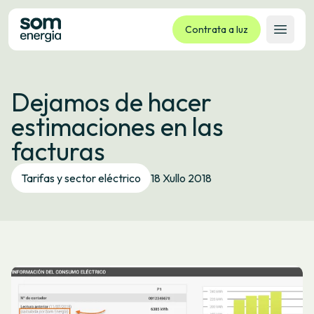
Contrata a luz
Abrir 
Tarifas
Dejamos de hacer
Servizos
estimaciones en las
Empresas
facturas
La cooperativa
Contacto
Tarifas y sector eléctrico
18 Xullo 2018
Trámites
Oficina virtual
Idioma:
GL
ES
CA
EU