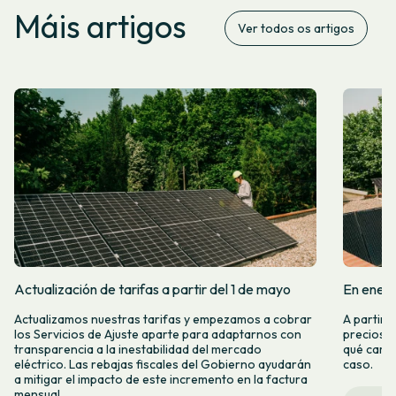
Máis artigos
Ver todos os artigos
Actualización de tarifas a partir del 1 de mayo
En enero
Actualizamos nuestras tarifas y empezamos a cobrar
A partir 
los Servicios de Ajuste aparte para adaptarnos con
precios d
transparencia a la inestabilidad del mercado
qué camb
eléctrico. Las rebajas fiscales del Gobierno ayudarán
caso.
a mitigar el impacto de este incremento en la factura
mensual.