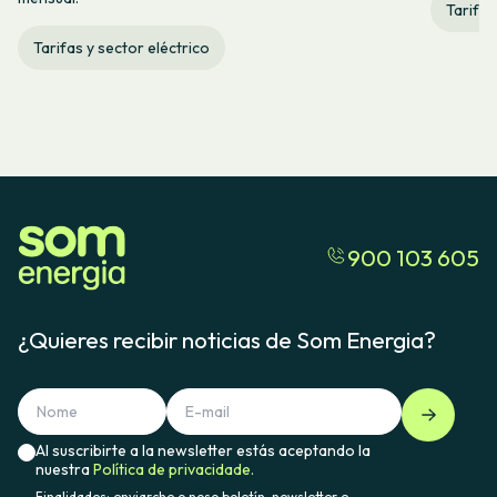
Tarifas
Tarifas y sector eléctrico
900 103 605
¿Quieres recibir noticias de Som Energia?
Al suscribirte a la newsletter estás aceptando la
nuestra
Política de privacidade.
Finalidades: enviarche o noso boletín, newsletter e