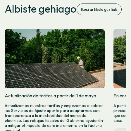
Albiste gehiago
Ikusi artikulu guztiak
Actualización de tarifas a partir del 1 de mayo
En enero
Actualizamos nuestras tarifas y empezamos a cobrar
A partir 
los Servicios de Ajuste aparte para adaptarnos con
precios d
transparencia a la inestabilidad del mercado
qué camb
eléctrico. Las rebajas fiscales del Gobierno ayudarán
caso.
a mitigar el impacto de este incremento en la factura
mensual.