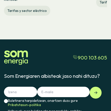
Tarifas
Tarifas y sector eléctrico
900 103 605
Som Energiaren albisteak jaso nahi dituzu?
Buletinera harpidetzean, onartzen duzu gure
Pribatutasun-politika
Helburuak: gure buletina eta gure produktu, zerbitzu