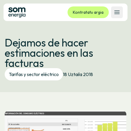
Kontratatu argia
Ireki 
Tarifak
Dejamos de hacer
Zerbitzuak
estimaciones en las
Enpresak
facturas
Kooperatiba
Kontaktua
Tarifas y sector eléctrico
18 Uztaila 2018
Izapideak
Bulego Birtuala
Hizkuntza:
EU
ES
CA
GL