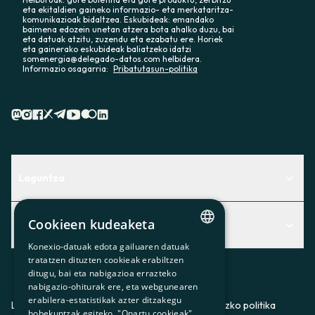
eta ekitaldien gaineko informazio- eta merkataritza-
komunikazioak bidaltzea. Eskubideak: emandako
baimena edozein unetan atzera bota ahalko duzu, bai
eta datuak atzitu, zuzendu eta ezabatu ere. Horiek
eta gainerako eskubideak baliatzeko idatzi
somenergia@delegado-datos.com helbidera.
Informazio osagarria:
Pribatutasun-politika
Laguntza
Centro de Ayuda
Cookieen kudeaketa
Albisteak
Aurkitu zerbitzurik egokiena zuretzat
Konexio-datuak edota gailuaren datuak
CATALAN
Albisteak
Contacto
tratatzen dituzten cookieak erabiltzen
ditugu, bai eta nabigazioa errazteko
SPANISH
Bazkideen txokoa
nabigazio-ohiturak ere, eta webgunearen
erabilera-estatistikak azter ditzakegu
GL
Prentsa
Lege-oharra
Pribatutasun-politika
Cookieei buruzko politika
hobekuntzak egiteko. "Onartu cookieak"