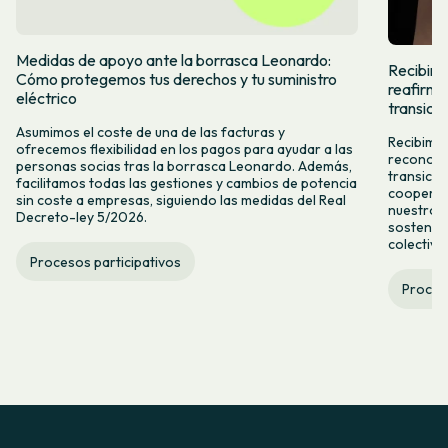
Medidas de apoyo ante la borrasca Leonardo:
Recibimos
Cómo protegemos tus derechos y tu suministro
reafirma
eléctrico
transició
Asumimos el coste de una de las facturas y
Recibimos
ofrecemos flexibilidad en los pagos para ayudar a las
reconoce 
personas socias tras la borrasca Leonardo. Además,
transici
facilitamos todas las gestiones y cambios de potencia
cooperat
sin coste a empresas, siguiendo las medidas del Real
nuestro 
Decreto-ley 5/2026.
sostenibl
colectiva
Procesos participativos
Proceso