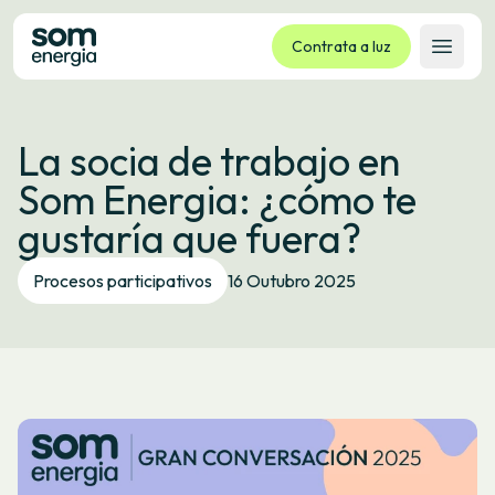
Contrata a luz
Abrir 
Tarifas
La socia de trabajo en
Servizos
Som Energia: ¿cómo te
Empresas
gustaría que fuera?
La cooperativa
Contacto
Procesos participativos
16 Outubro 2025
Trámites
Oficina virtual
Idioma:
GL
ES
CA
EU