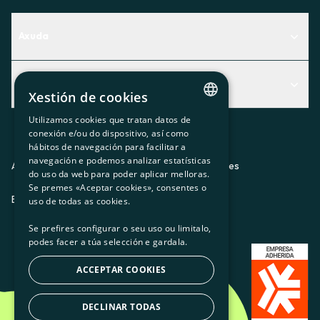
Axuda
Centro de Ayuda
Actualidad
Descubre qué servicio te encaja mejor
Xestión de cookies
Actualidad
Contacto
Utilizamos cookies que tratan datos de
CATALAN
conexión e/ou do dispositivo, así como
O recuncho da socia
hábitos de navegación para facilitar a
SPANISH
navegación e podemos analizar estatísticas
Prensa
Aviso legal
Política de privacidad
Política de cookies
do uso da web para poder aplicar melloras.
GL
Se premes «Aceptar cookies», consentes o
Trabaja con nosotros
ES
CA
GL
EU
BASQUE
uso de todas as cookies.
Se prefires configurar o seu uso ou limitalo,
podes facer a túa selección e gardala.
ACCEPTAR COOKIES
DECLINAR TODAS