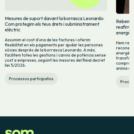
Mesures de suport davant la borrasca Leonardo:
Rebem el 
Com protegim els teus drets i subministrament
reafirme
elèctric
energèti
Assumim el cost d'una de les factures i oferim
Hem rebut
flexibilitat en els pagaments per ajudar les persones
reconeix 
sòcies després de la borrasca Leonardo. A més,
energètic
facilitem totes les gestions i canvis de potència sense
transform
cost a empreses, seguint les mesures del Reial decret
compromís
llei 5/2026.
anima a c
Processos participatius
Process