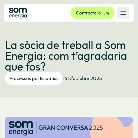
Contracta la llum
Obrir 
Tarifes
La sòcia de treball a Som
Serveis
Energia: com t’agradaria
Empreses
que fos?
La cooperativa
Contacte
Processos participatius
16 D'octubre 2025
Tràmits
Oficina virtual
Idioma:
CA
ES
GL
EU