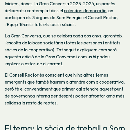
Iniciem, doncs, la Gran Conversa 2025-2026, un procés
deliberatiu contemplat dins el
calendari democràtic
, on
participen els 3 òrgans de Som Energia: el Consell Rector,
l’Equip Tècnic i tots els socis i sòcies.
La Gran Conversa, que se celebra cada dos anys, garanteix
l’escolta de la base societària (totes les persones i entitats
sòcies de la cooperativa). Tot seguit expliquem com serà
aquesta edició de la Gran Conversa i com us hi podeu
implicar o estar-ne al corrent.
El Consell Rector és conscient que hi ha altres temes
emergents que també haurem d’atendre com a cooperativa,
però té el convenciment que primer cal atendre aquest punt
de governança interna per després poder afrontar amb més
solidesa la resta de reptes.
El tema: la sòcia de treball a Som