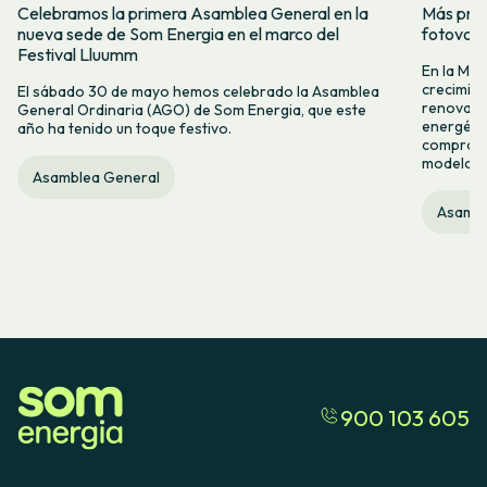
Celebramos la primera Asamblea General en la
Más prod
nueva sede de Som Energia en el marco del
fotovol
Festival Lluumm
En la Me
crecimie
El sábado 30 de mayo hemos celebrado la Asamblea
renovabl
General Ordinaria (AGO) de Som Energia, que este
energétic
año ha tenido un toque festivo.
compromis
modelo c
Asamblea General
Asambl
900 103 605