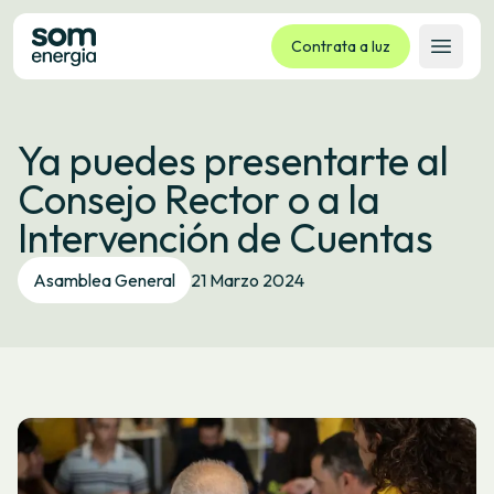
Contrata a luz
Abrir 
Tarifas
Ya puedes presentarte al
Servizos
Consejo Rector o a la
Empresas
Intervención de Cuentas
La cooperativa
Contacto
Asamblea General
21 Marzo 2024
Trámites
Oficina virtual
Idioma:
GL
ES
CA
EU