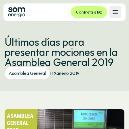
Contrata a luz
Abrir 
Tarifas
Últimos días para
Servizos
presentar mociones en la
Empresas
Asamblea General 2019
La cooperativa
Contacto
Asamblea General
11 Xaneiro 2019
Trámites
Oficina virtual
Idioma:
GL
ES
CA
EU