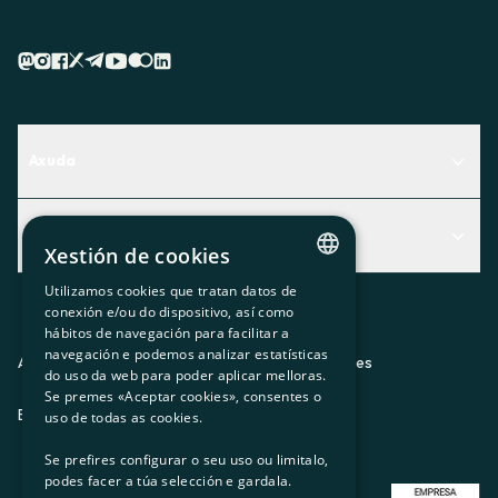
Axuda
Centro de Ayuda
Actualidad
Descubre qué servicio te encaja mejor
Xestión de cookies
Actualidad
Contacto
Utilizamos cookies que tratan datos de
CATALAN
conexión e/ou do dispositivo, así como
O recuncho da socia
hábitos de navegación para facilitar a
SPANISH
navegación e podemos analizar estatísticas
Prensa
Aviso legal
Política de privacidad
Política de cookies
do uso da web para poder aplicar melloras.
GL
Se premes «Aceptar cookies», consentes o
Trabaja con nosotros
ES
CA
GL
EU
BASQUE
uso de todas as cookies.
Se prefires configurar o seu uso ou limitalo,
podes facer a túa selección e gardala.