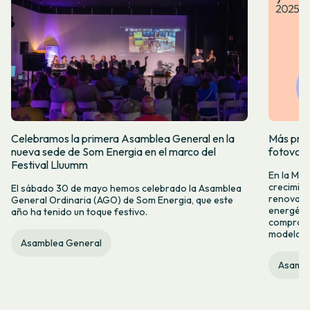
Celebramos la primera Asamblea General en la
Más prod
nueva sede de Som Energia en el marco del
fotovol
Festival Lluumm
En la Me
crecimie
El sábado 30 de mayo hemos celebrado la Asamblea
renovabl
General Ordinaria (AGO) de Som Energia, que este
energétic
año ha tenido un toque festivo.
compromis
modelo c
Asamblea General
Asambl