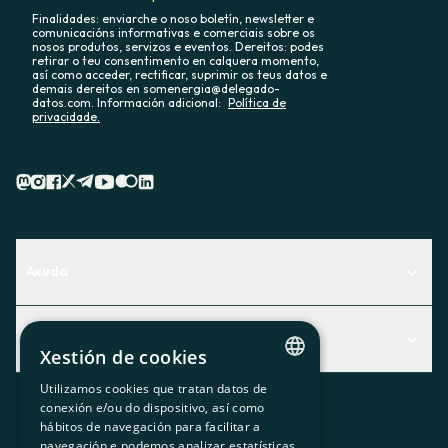
Finalidades: enviarche o noso boletín, newsletter e
comunicacións informativas e comerciais sobre os
nosos produtos, servizos e eventos. Dereitos: podes
retirar o teu consentimento en calquera momento,
así como acceder, rectificar, suprimir os teus datos e
demais dereitos en somenergia@delegado-
datos.com. Información adicional:
Política de
privacidade.
Axuda
Centro de Ayuda
Actualidad
Descubre qué servicio te encaja mejor
Xestión de cookies
Actualidad
Contacto
Utilizamos cookies que tratan datos de
CATALAN
conexión e/ou do dispositivo, así como
O recuncho da socia
hábitos de navegación para facilitar a
SPANISH
navegación e podemos analizar estatísticas