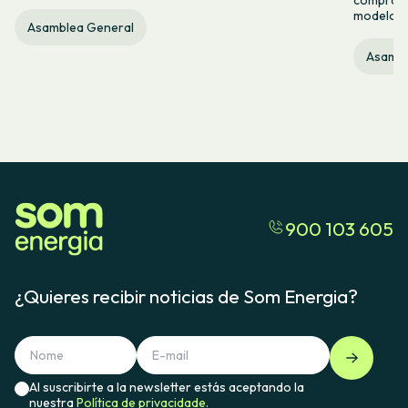
modelo c
Asamblea General
Asambl
900 103 605
¿Quieres recibir noticias de Som Energia?
Al suscribirte a la newsletter estás aceptando la
nuestra
Política de privacidade.