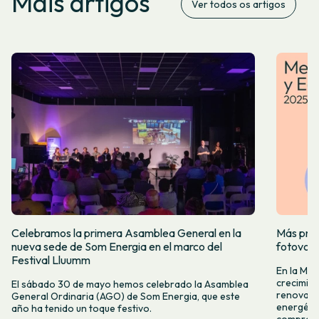
Máis artigos
Ver todos os artigos
Celebramos la primera Asamblea General en la
Más prod
nueva sede de Som Energia en el marco del
fotovol
Festival Lluumm
En la Me
crecimie
El sábado 30 de mayo hemos celebrado la Asamblea
renovabl
General Ordinaria (AGO) de Som Energia, que este
energétic
año ha tenido un toque festivo.
compromis