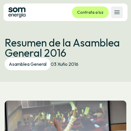
Contrata a luz
Abrir 
Tarifas
Resumen de la Asamblea
Servizos
General 2016
Empresas
La cooperativa
Asamblea General
03 Xuño 2016
Contacto
Trámites
Oficina virtual
Idioma:
GL
ES
CA
EU