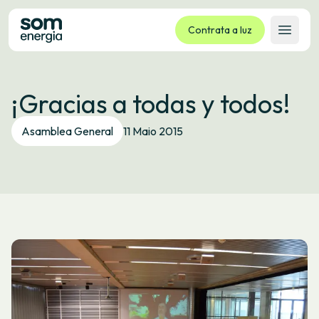
Contrata a luz
Abrir 
Tarifas
¡Gracias a todas y todos!
Servizos
Empresas
Asamblea General
11 Maio 2015
La cooperativa
Contacto
Trámites
Oficina virtual
Idioma:
GL
ES
CA
EU