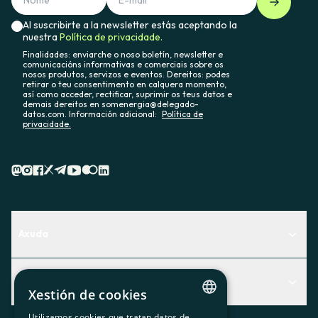
Al suscribirte a la newsletter estás aceptando la
nuestra
Política de privacidade.
Finalidades: enviarche o noso boletín, newsletter e
comunicacións informativas e comerciais sobre os
nosos produtos, servizos e eventos. Dereitos: podes
retirar o teu consentimento en calquera momento,
así como acceder, rectificar, suprimir os teus datos e
demais dereitos en somenergia@delegado-
datos.com. Información adicional:
Política de
privacidade.
Axuda
Centro de Ayuda
Actualidad
Descubre qué servicio te encaja mejor
Xestión de cookies
Actualidad
Contacto
Utilizamos cookies que tratan datos de