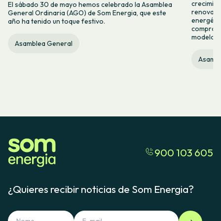
crecimie
El sábado 30 de mayo hemos celebrado la Asamblea
renovabl
General Ordinaria (AGO) de Som Energia, que este
energétic
año ha tenido un toque festivo.
compromis
modelo c
Asamblea General
Asambl
900 103 605
¿Quieres recibir noticias de Som Energia?