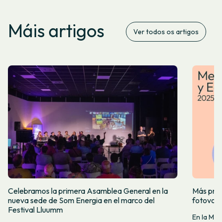
Máis artigos
Ver todos os artigos
Celebramos la primera Asamblea General en la
Más prod
nueva sede de Som Energia en el marco del
fotovol
Festival Lluumm
En la Me