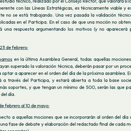
estudio técnico, realizado por el Consejo Rector, que valorará si 
erente con las Líneas Estratégicas, es técnicamente viable y e
te no se está trabajando. Una vez pasada la validación técnic
licadas en el Participa. En el caso de que una moción no obteng
irá una respuesta argumentando los motivos (y no aparecerá 
 23 de febrero:
bamos
en la última Asamblea General, todas aquellas mocione
ayan superado la valoración técnica, deberán pasar por un proc
 optar a aparecer en el orden del día de la próxima asamblea. E
 a través del Participa, y estará abierta a toda la base socie
ás soportes, y que tengan un mínimo de 500, serán las que p
del día.
de febrero al 10 de mayo:
specto a aquellas mociones que se incorporarán al orden del día
 una fase de debate y elaboración del redactado final de cada m