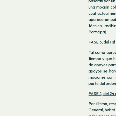
pasarán por un 
una moción coh
cual actualmen
aparecerán pub
técnica, recib
Participa).
FASE 3, del 1 al
Tal como
apro
tiempo y que h
de apoyos para
apoyos se hará
mociones con m
parte del orden 
FASE 4, del 24 
Por último, re
General, habrá