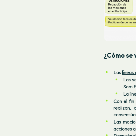
¿Cómo se v
Las
líneas
Las s
Som E
La lín
Con el fin
realizan,
consensúan
Las mocion
acciones a
Después d