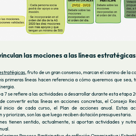
inculan las mociones a las líneas estratégica
 estratégicas
, fruto de un gran consenso, marcan el camino de la c
eis primeras líneas hacen referencia a cómo queremos que sea, t
nergia.
ea 7 se refiere a las actividades a desarrollar durante esta etapa
 de convertir estas líneas en acciones concretas, el Consejo Re
 al inicio de cada curso, el Plan de acciones anual. Estas a
 y priorizan, son las que luego reciben dotación presupuestaria.
es tienen sentido, actualmente, si aportan actividades y nutr
nual.
el
primer Proceso Participativo de reflexión Organizativa i Estra