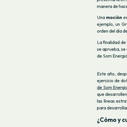
manera de hacer
Una
moción
es
ejemplo, un Gr
orden del día d
La finalidad de
se aprueba, se
de Som Energia
Este año, des
ejercicio de d
de Som Energi
que desarrollen
las líneas est
para desarrolla
¿Cómo y c