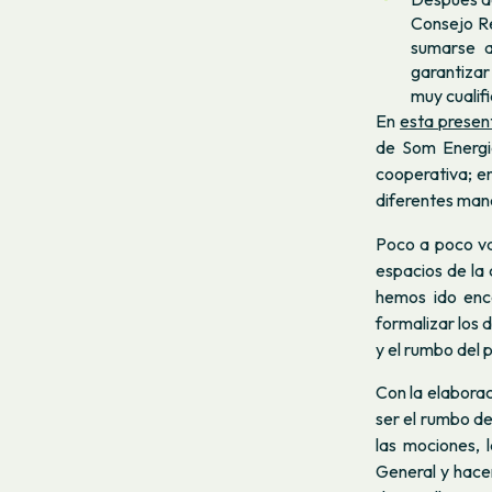
Consejo Re
sumarse a
garantizar
muy cualif
En
esta presen
de Som Energi
cooperativa; e
diferentes mane
Poco a poco va
espacios de la 
hemos ido enc
formalizar los 
y el rumbo del
Con la elaborac
ser el rumbo de
las mociones, 
General y hacer