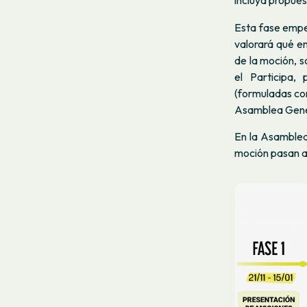
incluya propues
Esta fase empe
valorará qué e
de la moción, s
el Participa,
(formuladas com
Asamblea Gene
En la Asamblea
moción pasan a