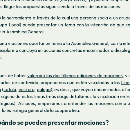
 llegar las propuestas sigue siendo a través de las mociones.
 la herramienta a través de la cual una persona socia o un grup
upo Local) puede presentar un tema con la intención de que sea
e la Asamblea General.
 una moción es aportar un tema a la Asamblea General, con la inte
 explore o concluya en acciones concretas encaminadas a desplega
.
pués de haber
valorado las dos últimas ediciones de mociones
, y
otarlas de contenido, proponemos que estén vinculadas a las
Líne
a
(
català
,
euskara
,
galego
), es decir, que vayan encaminadas a h
 alguna de estas líneas (más abajo detallamos la vinculación entr
ratégicas). Así pues, empezamos a entender las mociones como 
r la estrategia general de la cooperativa.
uándo se pueden presentar mociones?