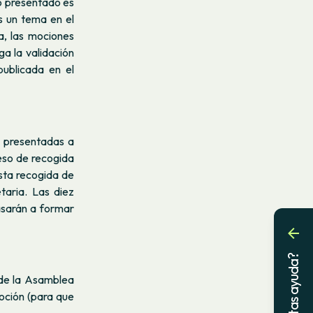
lo presentado es
s un tema en el
a, las mociones
a la validación
publicada en el
s presentadas a
eso de recogida
sta recogida de
taria. Las diez
asarán a formar
¿Necesitas ayuda?
 de la Asamblea
oción (para que