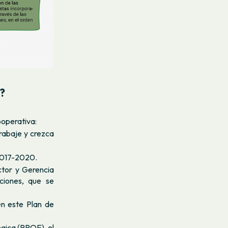
s?
ooperativa:
rabaje y crezca
 2017-2020.
ctor y Gerencia
cciones, que se
en este Plan de
tégica (PPOE)
, el