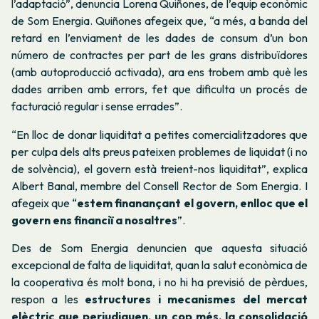
l’adaptació”, denuncia Lorena Quiñones, de l’equip econòmic
de Som Energia.
Quiñones
afegeix que, “a més, a banda del
retard en l’enviament de les dades de consum d’un bon
número de contractes per part de les grans distribuïdores
(amb autoproducció activada), ara ens trobem amb què les
dades arriben amb errors, fet que dificulta un procés de
facturació regular i sense errades”.
“En lloc de donar liquiditat a petites comercialitzadores que
per culpa dels alts preus pateixen problemes de liquidat (i no
de solvència), el govern està treient-nos liquiditat”, explica
Albert Banal, membre del Consell Rector de Som Energia. I
afegeix que “
estem finanançant el govern, enlloc que el
govern ens financiï a nosaltres
”.
Des de Som Energia denuncien que aquesta situació
excepcional de falta de liquiditat, quan la salut econòmica de
la cooperativa és molt bona, i no hi ha previsió de pèrdues,
respon a les
estructures i mecanismes del mercat
elèctric que perjudiquen, un cop més, la consolidació