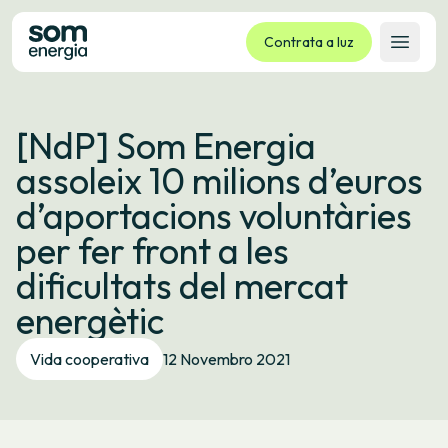
Contrata a luz
Abrir 
Tarifas
[NdP] Som Energia
Servizos
assoleix 10 milions d’euros
Empresas
d’aportacions voluntàries
La cooperativa
per fer front a les
Contacto
dificultats del mercat
Trámites
energètic
Oficina virtual
Vida cooperativa
12 Novembro 2021
Idioma:
GL
ES
CA
EU