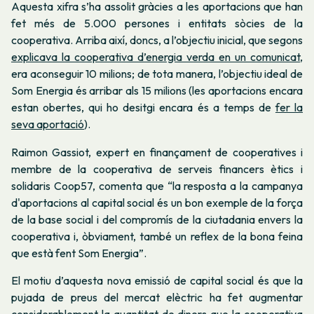
Aquesta xifra s’ha assolit gràcies a les aportacions que han
fet més de 5.000 persones i entitats sòcies de la
cooperativa. Arriba així, doncs, a l’objectiu inicial, que segons
explicava la cooperativa d’energia verda en un comunicat
,
era aconseguir 10 milions; de tota manera, l’objectiu ideal de
Som Energia és arribar als 15 milions (les aportacions encara
estan obertes, qui ho desitgi encara és a temps de
fer la
seva aportació
).
Raimon Gassiot, expert en finançament de cooperatives i
membre de la cooperativa de serveis financers ètics i
solidaris Coop57, comenta que “la resposta a la campanya
d'aportacions al capital social és un bon exemple de la força
de la base social i del compromís de la ciutadania envers la
cooperativa i, òbviament, també un reflex de la bona feina
que està fent Som Energia”.
El motiu d’aquesta nova emissió de capital social és que la
pujada de preus del mercat elèctric ha fet
augmentar
considerablement la quantitat de diners que la cooperativa