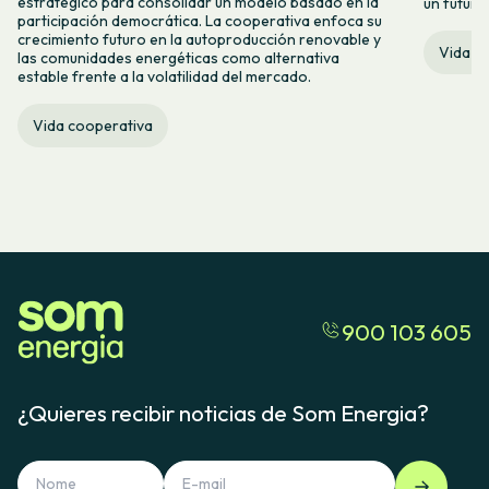
estratégico para consolidar un modelo basado en la
un futuro
participación democrática. La cooperativa enfoca su
crecimiento futuro en la autoproducción renovable y
Vida c
las comunidades energéticas como alternativa
estable frente a la volatilidad del mercado.
Vida cooperativa
900 103 605
¿Quieres recibir noticias de Som Energia?