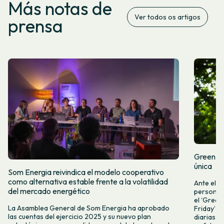
Más notas de
Ver todos os artigos
prensa
Green Fr
única
Som Energia reivindica el modelo cooperativo
como alternativa estable frente a la volatilidad
Ante el a
del mercado energético
personas 
el ‘Green 
La Asamblea General de Som Energia ha aprobado
Friday’ q
las cuentas del ejercicio 2025 y su nuevo plan
diarias y