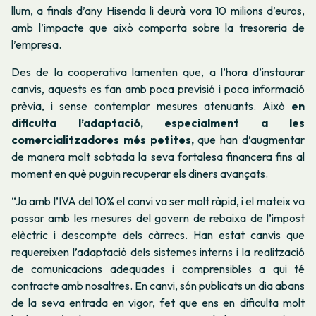
llum, a finals d’any Hisenda li deurà vora 10 milions d’euros,
amb l’impacte que això comporta sobre la tresoreria de
l’empresa.
Des de la cooperativa lamenten
que, a l’hora d’instaurar
canvis, aquests es fan amb poca previsió i poca informació
prèvia, i sense contemplar mesures atenuants. Això
en
dificulta l’adaptació, especialment a les
comercialitzadores més petites,
que han d’augmentar
de manera molt sobtada la seva fortalesa financera fins al
moment en què puguin recuperar els diners avançats.
“Ja amb l’IVA del 10% el canvi va ser molt ràpid, i el mateix va
passar amb les mesures del govern de rebaixa de l’impost
elèctric i descompte dels càrrecs. Han estat canvis que
requereixen l’adaptació dels sistemes interns i la realització
de comunicacions adequades i comprensibles a qui té
contracte amb nosaltres. En canvi, són publicats un dia abans
de la seva entrada en vigor, fet que ens en dificulta molt