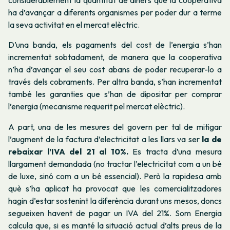
ha d’avançar a diferents organismes per poder dur a terme
la seva activitat en el mercat elèctric.
D’una banda, els pagaments del cost de l’energia s’han
incrementat sobtadament, de manera que la cooperativa
n’ha d’avançar el seu cost abans de poder recuperar-lo a
través dels cobraments. Per altra banda, s’han incrementat
també les garanties que s’han de dipositar per comprar
l’energia (mecanisme requerit pel mercat elèctric).
A part, una de les mesures del govern per tal de mitigar
l’augment de la factura d’electricitat a les llars va ser
la de
rebaixar l’IVA del 21 al 10%.
Es tracta d’una mesura
llargament demandada (no tractar l’electricitat com a un bé
de luxe, sinó com a un bé essencial). Però la rapidesa amb
què s’ha aplicat ha provocat que les comercialitzadores
hagin d’estar sostenint la diferència durant uns mesos, doncs
segueixen havent de pagar un IVA del 21%. Som Energia
calcula que, si es manté la situació actual d’alts preus de la