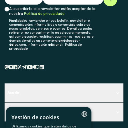
Al suscribirte a la newsletter estás aceptando la
nuestra
Política de privacidade.
Finalidades: enviarche o noso boletín, newsletter e
comunicacións informativas e comerciais sobre os
nosos produtos, servizos e eventos. Dereitos: podes
retirar o teu consentimento en calquera momento,
así como acceder, rectificar, suprimir os teus datos e
demais dereitos en somenergia@delegado-
datos.com. Información adicional:
Política de
privacidade.
Axuda
Centro de Ayuda
Actualidad
Descubre qué servicio te encaja mejor
Xestión de cookies
Actualidad
Contacto
Utilizamos cookies que tratan datos de