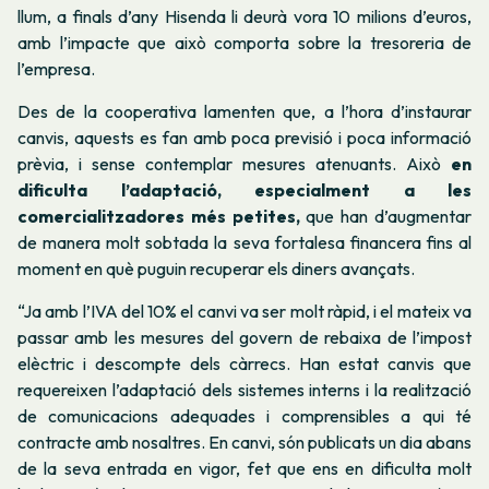
llum, a finals d’any Hisenda li deurà vora 10 milions d’euros,
amb l’impacte que això comporta sobre la tresoreria de
l’empresa.
Des de la cooperativa lamenten
que, a l’hora d’instaurar
canvis, aquests es fan amb poca previsió i poca informació
prèvia, i sense contemplar mesures atenuants. Això
en
dificulta l’adaptació, especialment a les
comercialitzadores més petites,
que han d’augmentar
de manera molt sobtada la seva fortalesa financera fins al
moment en què puguin recuperar els diners avançats.
“Ja amb l’IVA del 10% el canvi va ser molt ràpid, i el mateix va
passar amb les mesures del govern de rebaixa de l’impost
elèctric i descompte dels càrrecs. Han estat canvis que
requereixen l’adaptació dels sistemes interns i la realització
de comunicacions adequades i comprensibles a qui té
contracte amb nosaltres. En canvi, són publicats un dia abans
de la seva entrada en vigor, fet que ens en dificulta molt