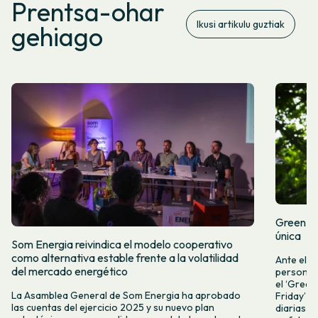
Prentsa-ohar
Ikusi artikulu guztiak
gehiago
Green Fr
única
Som Energia reivindica el modelo cooperativo
como alternativa estable frente a la volatilidad
Ante el a
del mercado energético
personas 
el ‘Green 
La Asamblea General de Som Energia ha aprobado
Friday’ q
las cuentas del ejercicio 2025 y su nuevo plan
diarias y