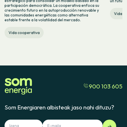
estratégico para consolidar un modelo basado en la
un futuro
participación democrática. La cooperativa enfoca su
crecimiento futuro en la autoproducción renovable y
Vida c
las comunidades energéticas como alternativa
estable frente a la volatilidad del mercado.
Vida cooperativa
900 103 605
Som Energiaren albisteak jaso nahi dituzu?