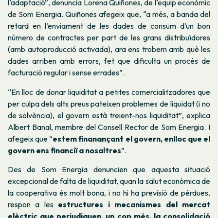
l’adaptació”, denuncia Lorena Quiñones, de l’equip econòmic
de Som Energia.
Quiñones
afegeix que, “a més, a banda del
retard en l’enviament de les dades de consum d’un bon
número de contractes per part de les grans distribuïdores
(amb autoproducció activada), ara ens trobem amb què les
dades arriben amb errors, fet que dificulta un procés de
facturació regular i sense errades”.
“En lloc de donar liquiditat a petites comercialitzadores que
per culpa dels alts preus pateixen problemes de liquidat (i no
de solvència), el govern està treient-nos liquiditat”, explica
Albert Banal, membre del Consell Rector de Som Energia. I
afegeix que “
estem finanançant el govern, enlloc que el
govern ens financiï a nosaltres
”.
Des de Som Energia denuncien que aquesta situació
excepcional de falta de liquiditat, quan la salut econòmica de
la cooperativa és molt bona, i no hi ha previsió de pèrdues,
respon a les
estructures i mecanismes del mercat
elèctric que perjudiquen, un cop més, la consolidació