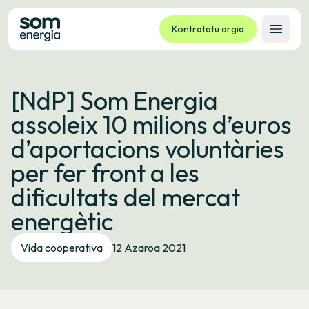
Kontratatu argia
Ireki 
Tarifak
[NdP] Som Energia
Zerbitzuak
assoleix 10 milions d’euros
Enpresak
d’aportacions voluntàries
Kooperatiba
per fer front a les
Kontaktua
dificultats del mercat
Izapideak
energètic
Bulego Birtuala
Vida cooperativa
12 Azaroa 2021
Hizkuntza:
EU
ES
CA
GL