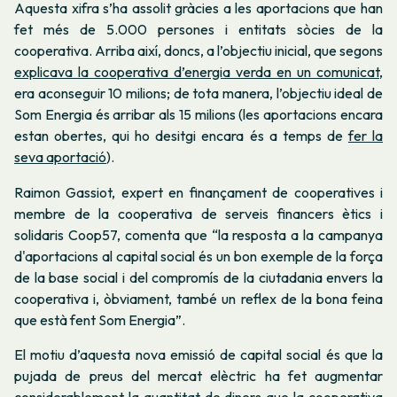
Aquesta xifra s’ha assolit gràcies a les aportacions que han
fet més de 5.000 persones i entitats sòcies de la
cooperativa. Arriba així, doncs, a l’objectiu inicial, que segons
explicava la cooperativa d’energia verda en un comunicat
,
era aconseguir 10 milions; de tota manera, l’objectiu ideal de
Som Energia és arribar als 15 milions (les aportacions encara
estan obertes, qui ho desitgi encara és a temps de
fer la
seva aportació
).
Raimon Gassiot, expert en finançament de cooperatives i
membre de la cooperativa de serveis financers ètics i
solidaris Coop57, comenta que “la resposta a la campanya
d'aportacions al capital social és un bon exemple de la força
de la base social i del compromís de la ciutadania envers la
cooperativa i, òbviament, també un reflex de la bona feina
que està fent Som Energia”.
El motiu d’aquesta nova emissió de capital social és que la
pujada de preus del mercat elèctric ha fet
augmentar
considerablement la quantitat de diners que la cooperativa