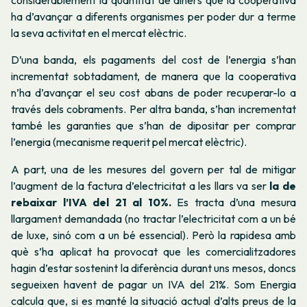
ha d’avançar a diferents organismes per poder dur a terme
la seva activitat en el mercat elèctric.
D’una banda, els pagaments del cost de l’energia s’han
incrementat sobtadament, de manera que la cooperativa
n’ha d’avançar el seu cost abans de poder recuperar-lo a
través dels cobraments. Per altra banda, s’han incrementat
també les garanties que s’han de dipositar per comprar
l’energia (mecanisme requerit pel mercat elèctric).
A part, una de les mesures del govern per tal de mitigar
l’augment de la factura d’electricitat a les llars va ser
la de
rebaixar l’IVA del 21 al 10%.
Es tracta d’una mesura
llargament demandada (no tractar l’electricitat com a un bé
de luxe, sinó com a un bé essencial). Però la rapidesa amb
què s’ha aplicat ha provocat que les comercialitzadores
hagin d’estar sostenint la diferència durant uns mesos, doncs
segueixen havent de pagar un IVA del 21%. Som Energia
calcula que, si es manté la situació actual d’alts preus de la