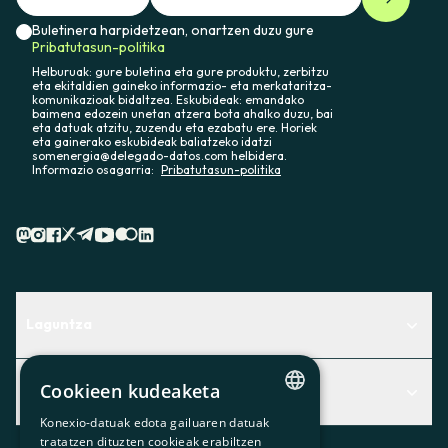
Buletinera harpidetzean, onartzen duzu gure
Pribatutasun-politika
Helburuak: gure buletina eta gure produktu, zerbitzu
eta ekitaldien gaineko informazio- eta merkataritza-
komunikazioak bidaltzea. Eskubideak: emandako
baimena edozein unetan atzera bota ahalko duzu, bai
eta datuak atzitu, zuzendu eta ezabatu ere. Horiek
eta gainerako eskubideak baliatzeko idatzi
somenergia@delegado-datos.com helbidera.
Informazio osagarria:
Pribatutasun-politika
Laguntza
Centro de Ayuda
Cookieen kudeaketa
Albisteak
Aurkitu zerbitzurik egokiena zuretzat
Konexio-datuak edota gailuaren datuak
Albisteak
CATALAN
Contacto
tratatzen dituzten cookieak erabiltzen