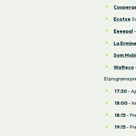
Coopera
Ecotxe
So
Eeeepa!
La Ermin
Som Mobi
Watteco
El programa prev
17:30
- Ap
18:00
- In
18:15
- Pre
19:15
- Pr