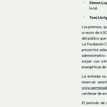
Simon Lu
local.
Toni Llot
Los premios, qu
a razón de 4.50
del público que
La Fundación Co
proyectos sele
administrativo
surjan con ot
energéticas de
La entrada no 
reservar asien
www.germinado
centenar de en
El periodo de 