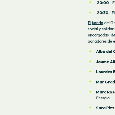
20:00
- E
20:30
- Fi
El jurado
del Ge
social y solida
encargadas de 
ganadores de e
Alba del
Jaume Al
Lourdes 
Mar Gra
Marc Ros
Energia.
Sara Pizz