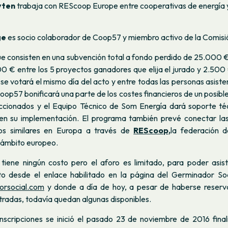
yten
trabaja con REScoop Europe entre cooperativas de energía 
ge
es socio colaborador de Coop57 y miembro activo de la Comisió
e consisten en una subvención total a fondo perdido de 25.000 €,
0 € entre los 5 proyectos ganadores que elija el jurado y 2.500
 se votará el mismo día del acto y entre todas las personas asist
op57 bonificará una parte de los costes financieros de un posibl
ccionados y el Equipo Técnico de Som Energía dará soporte técn
 en su implementación. El programa también prevé conectar las 
ros similares en Europa a través de
REScoop,
la federación 
 ámbito europeo.
tiene ningún costo pero el aforo es limitado, para poder asist
to desde el enlace habilitado en la página del Germinador So
rsocial.com
y donde a día de hoy, a pesar de haberse reser
tradas, todavía quedan algunas disponibles.
inscripciones se inició el pasado 23 de noviembre de 2016 final