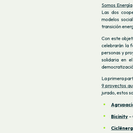
Somos Energía
Las dos coope
modelos socia
transición ener
Con este objeti
celebrarán la f
personas y pro
solidaria en e
democratización
La primera part
9 proyectos qu
jurado, estos so
Agrupaci
Bicinity
– 
Ciclëner