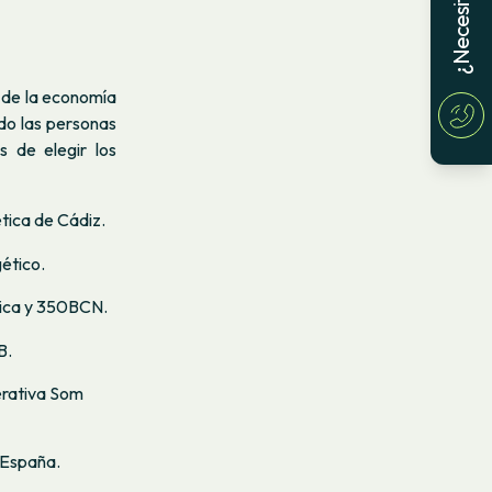
 de la economía
ido las personas
s de elegir los
tica de Cádiz.
ético.
tica y 350BCN.
B.
erativa Som
 España.