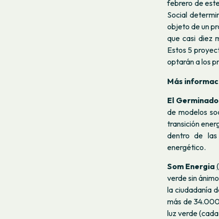
febrero de est
Social determi
objeto de un pr
que casi diez 
Estos 5 proyect
optarán a los p
Más informac
El Germinador
de modelos soc
transición energ
dentro de las
energético.
Som
Energia
verde sin ánimo
la ciudadanía d
más de 34.000 
luz verde (cada