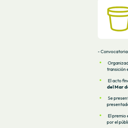
- Convocatoria
Organizado
transición 
El acto fin
del Mar 
Se present
presentad
El premio 
por el públ