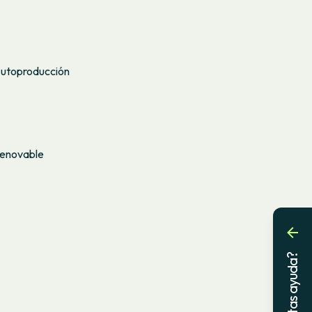
Autoproducción
 renovable
¿Necesitas ayuda?