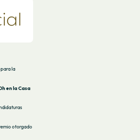
para la
30h en la Casa
andidaturas
premio otorgado