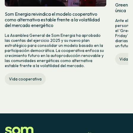
Green Fr
única
Som Energia reivindica el modelo cooperativo
como alternativa estable frente a la volatilidad
Ante el a
del mercado energético
personas 
el ‘Green 
La Asamblea General de Som Energia ha aprobado
Friday’ q
las cuentas del ejercicio 2025 y su nuevo plan
diarias y
estratégico para consolidar un modelo basado en la
un futuro
participación democrática. La cooperativa enfoca su
crecimiento futuro en la autoproducción renovable y
Vida c
las comunidades energéticas como alternativa
estable frente a la volatilidad del mercado.
Vida cooperativa