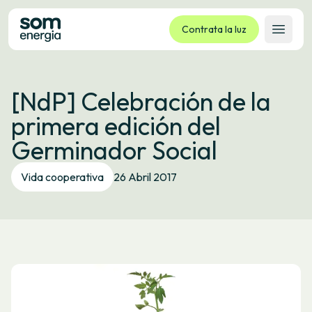
Contrata la luz
Abrir 
Tarifas
[NdP] Celebración de la
Servicios
primera edición del
Empresas
Germinador Social
La cooperativa
Contacto
Vida cooperativa
26 Abril 2017
Trámites
Oficina virtual
Idioma:
ES
CA
GL
EU