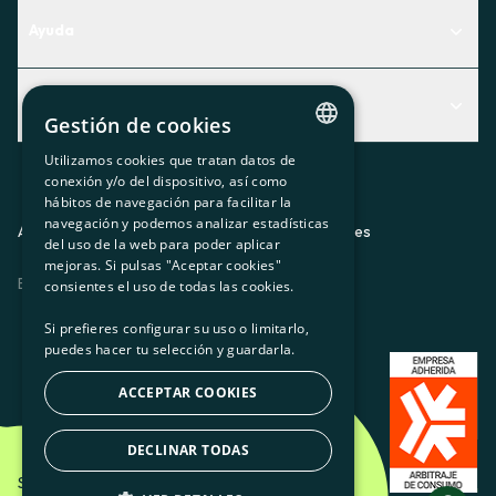
Ayuda
Centro de Ayuda
Actualidad
Descubre qué servicio te encaja mejor
Gestión de cookies
Actualidad
Contacto
Utilizamos cookies que tratan datos de
CATALAN
conexión y/o del dispositivo, así como
El rincón de la socia
hábitos de navegación para facilitar la
SPANISH
navegación y podemos analizar estadísticas
Prensa
Aviso legal
Política de privacidad
Política de cookies
del uso de la web para poder aplicar
GL
mejoras. Si pulsas "Aceptar cookies"
Trabaja con nosotros
ES
CA
GL
EU
BASQUE
consientes el uso de todas las cookies.
Si prefieres configurar su uso o limitarlo,
puedes hacer tu selección y guardarla.
ACCEPTAR COOKIES
DECLINAR TODAS
Som Energia SCCL - 2026