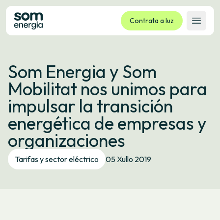
Contrata a luz
Abrir 
Tarifas
Som Energia y Som
Servizos
Mobilitat nos unimos para
Empresas
impulsar la transición
La cooperativa
energética de empresas y
Contacto
organizaciones
Trámites
Tarifas y sector eléctrico
05 Xullo 2019
Oficina virtual
Idioma:
GL
ES
CA
EU