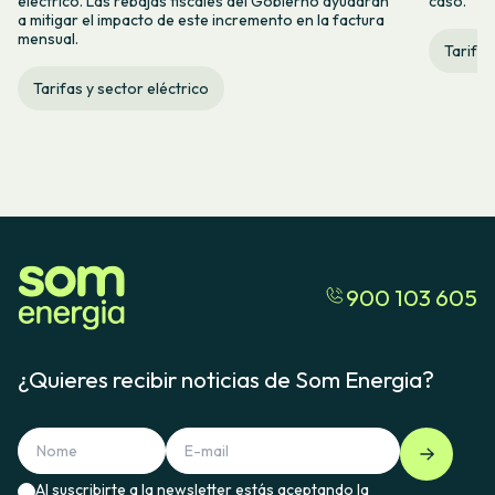
eléctrico. Las rebajas fiscales del Gobierno ayudarán
caso.
a mitigar el impacto de este incremento en la factura
mensual.
Tarifas
Tarifas y sector eléctrico
900 103 605
¿Quieres recibir noticias de Som Energia?
Al suscribirte a la newsletter estás aceptando la