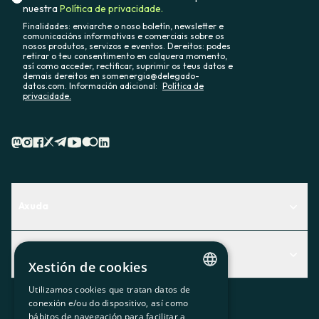
nuestra
Política de privacidade.
Finalidades: enviarche o noso boletín, newsletter e
comunicacións informativas e comerciais sobre os
nosos produtos, servizos e eventos. Dereitos: podes
retirar o teu consentimento en calquera momento,
así como acceder, rectificar, suprimir os teus datos e
demais dereitos en somenergia@delegado-
datos.com. Información adicional:
Política de
privacidade.
Axuda
Centro de Ayuda
Actualidad
Descubre qué servicio te encaja mejor
Xestión de cookies
Actualidad
Contacto
Utilizamos cookies que tratan datos de
CATALAN
conexión e/ou do dispositivo, así como
O recuncho da socia
hábitos de navegación para facilitar a