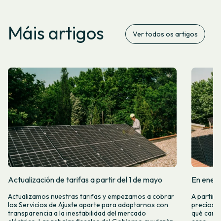
Máis artigos
Ver todos os artigos
Actualización de tarifas a partir del 1 de mayo
En enero
Actualizamos nuestras tarifas y empezamos a cobrar
A partir 
los Servicios de Ajuste aparte para adaptarnos con
precios d
transparencia a la inestabilidad del mercado
qué camb