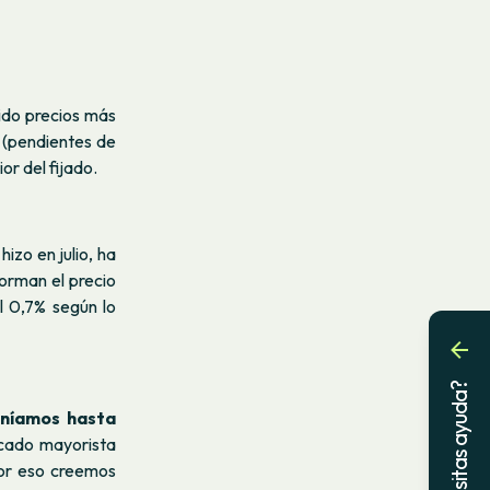
ido precios más
 (pendientes de
rior del fijado.
izo en julio, ha
orman el precio
l 0,7% según lo
¿Necesitas ayuda?
eníamos hasta
rcado mayorista
por eso creemos