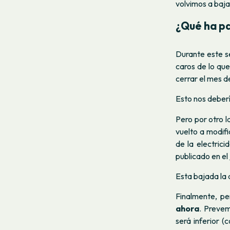
volvimos a baja
¿Qué ha p
Durante este s
caros de lo qu
cerrar el mes 
Esto nos deberí
Pero por otro l
vuelto a modif
de la electric
publicado en el
Esta bajada la 
Finalmente, p
ahora
. Prevem
será inferior 