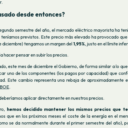
r.
asado desde entonces?
egundo semestre del año, el mercado eléctrico mayorista ha ten
e teníamos previstos. Este precio más elevado ha provocado que
de diciembre) tengamos un margen del
1,95%
, justo en el límite infe
a hacer pensar en subir los precios.
ado, este mes de diciembre el Gobierno, de forma similar a lo que h
icar uno de los componentes (los pagos por capacidad) que conf
idad. Este cambio representa una rebaja de aproximadamente e
BOE
.
deberíamos aplicar directamente en nuestros precios.
ero,
hemos decidido mantener los mismos precios que t
os que en los próximos meses el coste de la energía en el me
(como se da normalmente durante el primer semestre del año), 