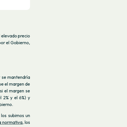
 elevado precio
or el Gobierno,
y se mantendría
 que el margen de
si el margen se
l 2% y el 6%) y
bierno.
 los subimos un
a normativa
, los