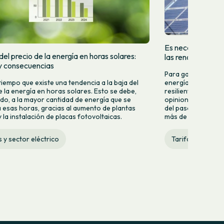
Es necesario que 
el precio de la energía en horas solares:
las renovables
y consecuencias
Para garantizar u
tiempo que existe una tendencia a la baja del
energía renovable,
e la energía en horas solares. Esto se debe,
resiliente, eficien
do, a la mayor cantidad de energía que se
opiniones y especu
 esas horas, gracias al aumento de plantas
del pasado lunes 2
 la instalación de placas fotovoltaicas.
más de quince años 
s y sector eléctrico
Tarifas y sector 