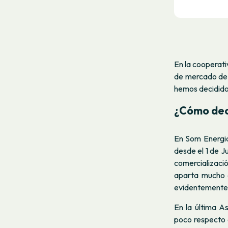
En la cooperat
de mercado de 
hemos decidido
¿Cómo deci
En Som Energia
desde el 1 de Ju
comercializaci
aparta mucho d
evidentemente, 
En la última 
poco respecto 