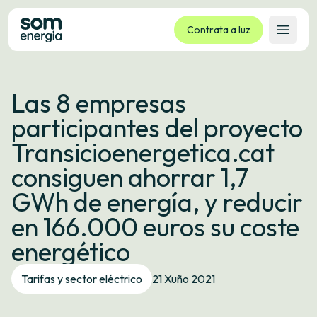
Contrata a luz
Abrir 
Tarifas
Las 8 empresas
Servizos
participantes del proyecto
Empresas
Transicioenergetica.cat
La cooperativa
consiguen ahorrar 1,7
Contacto
GWh de energía, y reducir
Trámites
en 166.000 euros su coste
Oficina virtual
energético
Idioma:
GL
ES
CA
EU
Tarifas y sector eléctrico
21 Xuño 2021