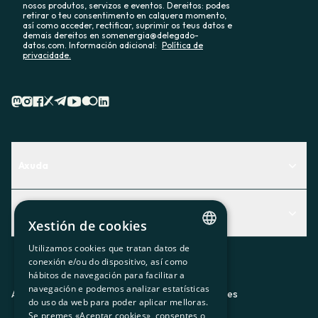
nosos produtos, servizos e eventos. Dereitos: podes
retirar o teu consentimento en calquera momento,
así como acceder, rectificar, suprimir os teus datos e
demais dereitos en somenergia@delegado-
datos.com. Información adicional:
Política de
privacidade.
Axuda
Centro de Ayuda
Actualidad
Descubre qué servicio te encaja mejor
Xestión de cookies
Actualidad
Contacto
Utilizamos cookies que tratan datos de
CATALAN
conexión e/ou do dispositivo, así como
O recuncho da socia
hábitos de navegación para facilitar a
SPANISH
navegación e podemos analizar estatísticas
Prensa
Aviso legal
Política de privacidad
Política de cookies
do uso da web para poder aplicar melloras.
GL
Se premes «Aceptar cookies», consentes o
Trabaja con nosotros