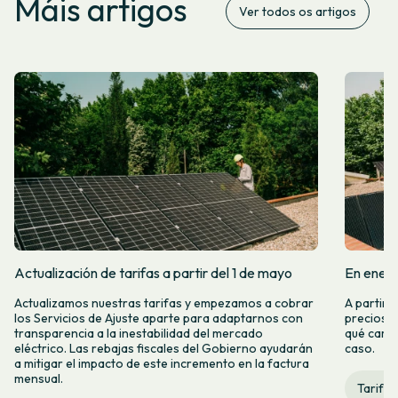
Máis artigos
Ver todos os artigos
Actualización de tarifas a partir del 1 de mayo
En enero
Actualizamos nuestras tarifas y empezamos a cobrar
A partir 
los Servicios de Ajuste aparte para adaptarnos con
precios d
transparencia a la inestabilidad del mercado
qué camb
eléctrico. Las rebajas fiscales del Gobierno ayudarán
caso.
a mitigar el impacto de este incremento en la factura
mensual.
Tarifas