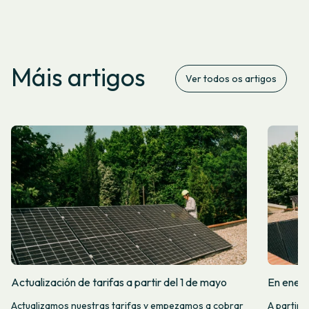
Máis artigos
Ver todos os artigos
Actualización de tarifas a partir del 1 de mayo
En enero
Actualizamos nuestras tarifas y empezamos a cobrar
A partir 