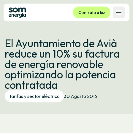
Contrata a luz
Abrir 
Tarifas
El Ayuntamiento de Avià
Servizos
reduce un 10% su factura
Empresas
de energía renovable
La cooperativa
optimizando la potencia
Contacto
contratada
Trámites
Tarifas y sector eléctrico
30 Agosto 2016
Oficina virtual
Idioma:
GL
ES
CA
EU