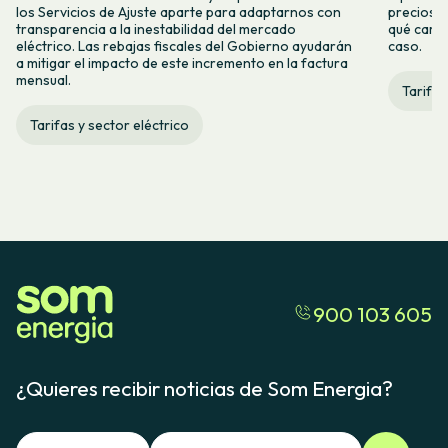
los Servicios de Ajuste aparte para adaptarnos con
precios d
transparencia a la inestabilidad del mercado
qué camb
eléctrico. Las rebajas fiscales del Gobierno ayudarán
caso.
a mitigar el impacto de este incremento en la factura
mensual.
Tarifas
Tarifas y sector eléctrico
900 103 605
¿Quieres recibir noticias de Som Energia?