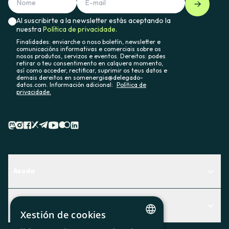
Al suscribirte a la newsletter estás aceptando la
nuestra
Política de privacidade.
Finalidades: enviarche o noso boletín, newsletter e
comunicacións informativas e comerciais sobre os
nosos produtos, servizos e eventos. Dereitos: podes
retirar o teu consentimento en calquera momento,
así como acceder, rectificar, suprimir os teus datos e
demais dereitos en somenergia@delegado-
datos.com. Información adicional:
Política de
privacidade.
Axuda
Centro de Ayuda
Actualidad
Descubre qué servicio te encaja mejor
Xestión de cookies
Actualidad
Contacto