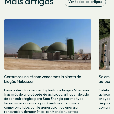
Máis artigos
Ver todos os artigos
Cerramos una etapa: vendemos la planta de
Se amplí
biogás Makassar
autocon
Hemos decidido vender la planta de biogás Makassar
Celebramo
tras más de una década de actividad, al haber dejado
autocons
de ser estratégica para Som Energia por motivos
proyecto
técnicos, económicos y ambientales. Seguimos
Seguirem
comprometidos con la generación de energía
comunitar
renovable y democrática, centrando nuestros