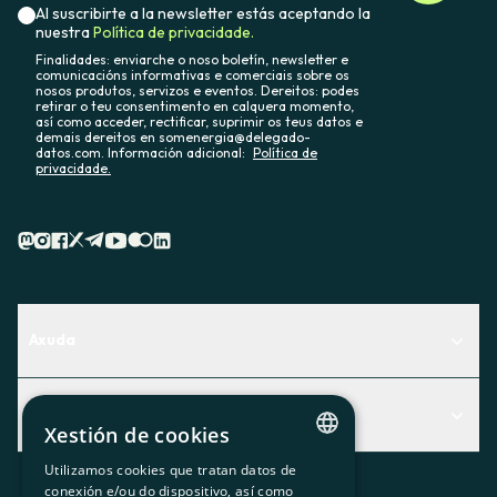
Al suscribirte a la newsletter estás aceptando la
nuestra
Política de privacidade.
Finalidades: enviarche o noso boletín, newsletter e
comunicacións informativas e comerciais sobre os
nosos produtos, servizos e eventos. Dereitos: podes
retirar o teu consentimento en calquera momento,
así como acceder, rectificar, suprimir os teus datos e
demais dereitos en somenergia@delegado-
datos.com. Información adicional:
Política de
privacidade.
Axuda
Centro de Ayuda
Actualidad
Descubre qué servicio te encaja mejor
Xestión de cookies
Actualidad
Contacto
Utilizamos cookies que tratan datos de
CATALAN
conexión e/ou do dispositivo, así como