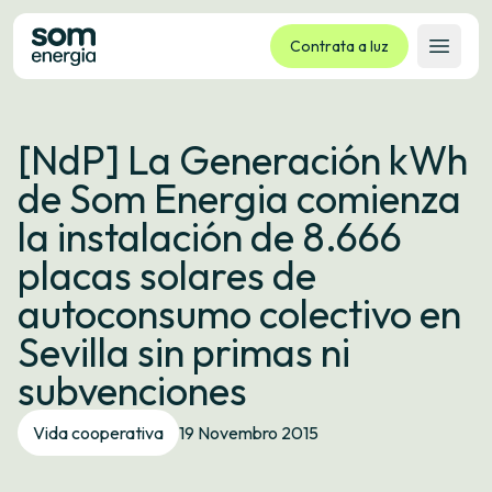
Contrata a luz
Abrir 
Tarifas
[NdP] La Generación kWh
Servizos
de Som Energia comienza
Empresas
la instalación de 8.666
La cooperativa
placas solares de
Contacto
autoconsumo colectivo en
Trámites
Sevilla sin primas ni
Oficina virtual
subvenciones
Idioma:
GL
ES
CA
EU
Vida cooperativa
19 Novembro 2015