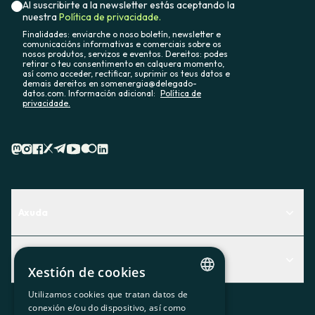
Al suscribirte a la newsletter estás aceptando la
nuestra
Política de privacidade.
Finalidades: enviarche o noso boletín, newsletter e
comunicacións informativas e comerciais sobre os
nosos produtos, servizos e eventos. Dereitos: podes
retirar o teu consentimento en calquera momento,
así como acceder, rectificar, suprimir os teus datos e
demais dereitos en somenergia@delegado-
datos.com. Información adicional:
Política de
privacidade.
Axuda
Centro de Ayuda
Actualidad
Descubre qué servicio te encaja mejor
Xestión de cookies
Actualidad
Contacto
Utilizamos cookies que tratan datos de
CATALAN
conexión e/ou do dispositivo, así como
O recuncho da socia