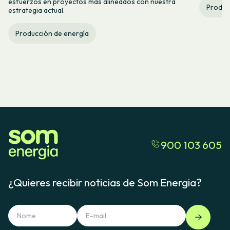
esfuerzos en proyectos más alineados con nuestra
Produc
estrategia actual.
Producción de energía
900 103 605
¿Quieres recibir noticias de Som Energia?