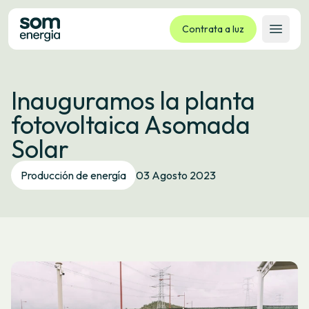
Contrata a luz
Abrir 
Tarifas
Inauguramos la planta
Servizos
fotovoltaica Asomada
Empresas
Solar
La cooperativa
Contacto
Producción de energía
03 Agosto 2023
Trámites
Oficina virtual
Idioma:
GL
ES
CA
EU