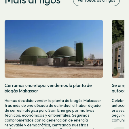
Ver todos os artigos
Cerramos una etapa: vendemos la planta de
Se amplí
biogás Makassar
autocon
Hemos decidido vender la planta de biogás Makassar
Celebramo
tras más de una década de actividad, al haber dejado
autocons
de ser estratégica para Som Energia por motivos
proyecto
técnicos, económicos y ambientales. Seguimos
Seguirem
comprometidos con la generación de energía
comunitar
renovable y democrática, centrando nuestros