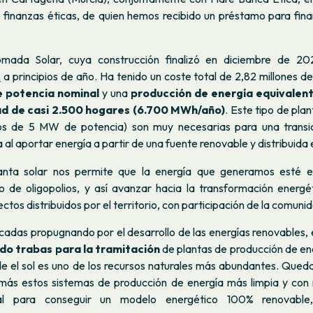
 finanzas éticas, de quien hemos recibido un préstamo para fina
mada Solar, cuya construcción finalizó en diciembre de 2
o
a principios de año. Ha tenido un coste total de 2,82 millones d
 potencia nominal
y una
producción de energía equivalent
ad de casi 2.500 hogares (6.700 MWh/año)
. Este tipo de pl
s de 5 MW de potencia) son muy necesarias para una transic
al aportar energía a partir de una fuente renovable y distribuida en
anta solar nos permite que la energía que generamos esté 
o de oligopolios, y así avanzar hacia la transformación energ
tos distribuidos por el territorio, con participación de la comunid
adas propugnando por el desarrollo de las energías renovables, e
do trabas para la tramitación
de plantas de producción de ene
de el sol es uno de los recursos naturales más abundantes. Qued
 más estos sistemas de producción de energía más limpia y co
al para conseguir un modelo energético 100% renovable, 