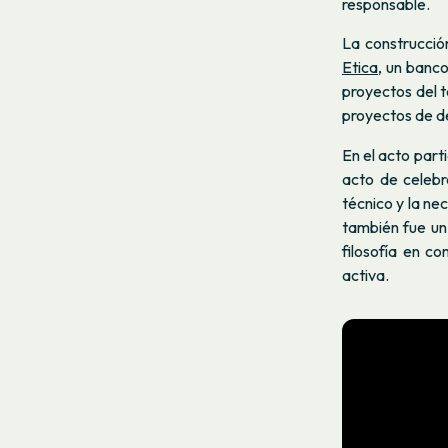
responsable.
La construcción
Etica
, un banco
proyectos del t
proyectos de de
En el acto par
acto de celebr
técnico y la ne
también fue un
filosofía en c
activa.