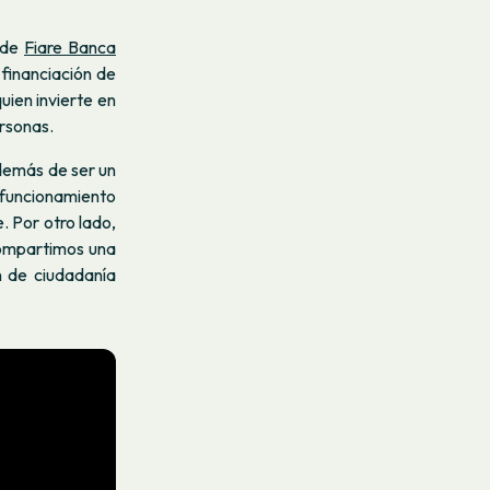
n de
Fiare Banca
 financiación de
uien invierte en
rsonas.
demás de ser un
 funcionamiento
. Por otro lado,
compartimos una
n de ciudadanía