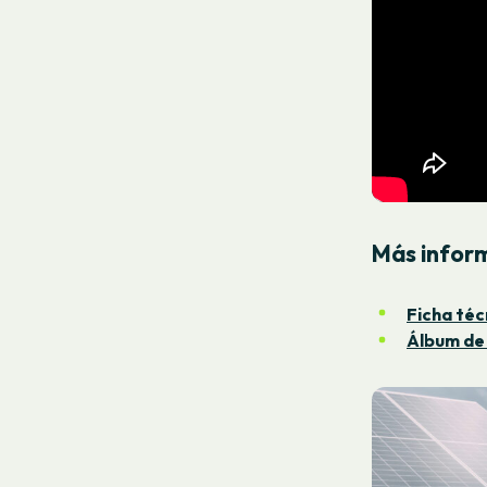
Más infor
Ficha téc
Álbum de