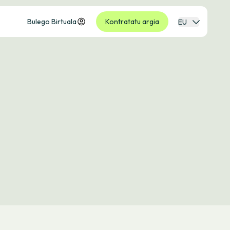
Bulego Birtuala
Kontratatu argia
EU