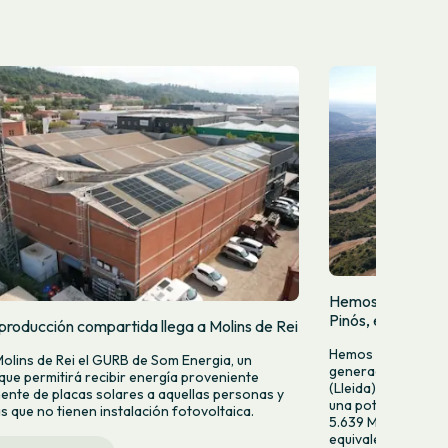
Hemos puesto en 
Pinós, en Tiurana 
producción compartida llega a Molins de Rei
Hemos puesto en f
Molins de Rei el GURB de Som Energia, un
generación fotovol
 que permitirá recibir energía proveniente
(Lleida). Esta nuev
ente de placas solares a aquellas personas y
una potencia de 2
 que no tienen instalación fotovoltaica.
5.639 MWh anuales
equivalente al con