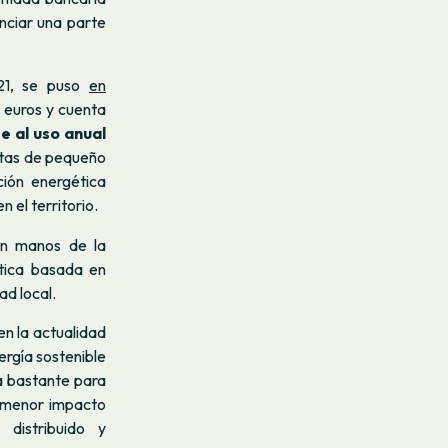
nciar una parte
021, se puso
en
e euros y cuenta
e al uso anual
antas de pequeño
ión energética
 el territorio.
en manos de la
ética basada en
ad local.
n la actualidad
rgía sostenible
a bastante para
n menor impacto
distribuido y