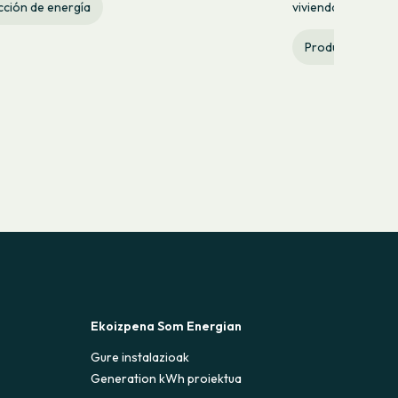
viviendas al año.
ción de energía
Producción de e
Ekoizpena Som Energian
Gure instalazioak
Generation kWh proiektua