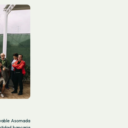
novable Asomada
ntidad bancaria