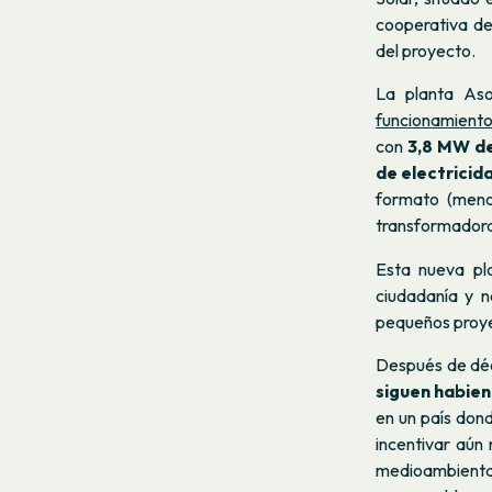
cooperativa de
del proyecto.
La planta Aso
funcionamient
con
3,8 MW de
de electricid
formato (meno
transformadora 
Esta nueva pl
ciudadanía y n
pequeños proyec
Después de déc
siguen habien
en un país don
incentivar aún
medioambient