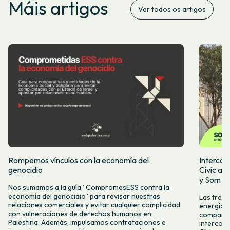
Máis artigos
Ver todos os artigos
Rompemos vínculos con la economía del
Intercoo
genocidio
Cívic ap
y Som Mo
Nos sumamos a la guía “CompromesESS contra la
economía del genocidio” para revisar nuestras
Las tres 
relaciones comerciales y evitar cualquier complicidad
energía, 
con vulneraciones de derechos humanos en
compartid
Palestina. Además, impulsamos contrataciones e
intercoo