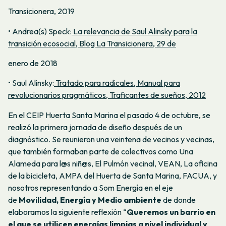
Transicionera, 2019
• Andrea(s) Speck:
La relevancia de Saul Alinsky para la
transición ecosocial, Blog La Transicionera, 29 de
enero de 2018
• Saul Alinsky:
Tratado para radicales, Manual para
revolucionarios pragmáticos, Traficantes de sueños, 2012
En el CEIP Huerta Santa Marina el pasado 4 de octubre, se
realizó la primera jornada de diseño después de un
diagnóstico. Se reunieron una veintena de vecinos y vecinas,
que también formaban parte de colectivos como Una
Alameda para l@s niñ@s, El Pulmón vecinal, VEAN, La oficina
de la bicicleta, AMPA del Huerta de Santa Marina, FACUA, y
nosotros representando a Som Energía en el eje
de
Movilidad, Energía y Medio ambiente
de donde
elaboramos la siguiente reflexión “
Queremos un barrio en
el que se utilicen energías limpias a nivel individual y