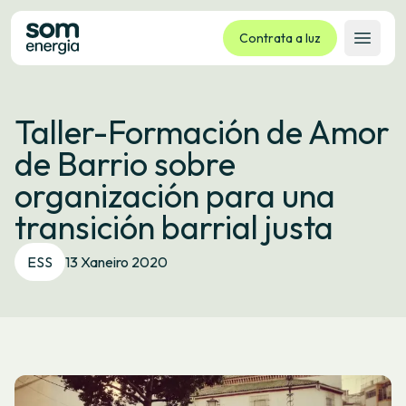
Contrata a luz
Abrir 
Tarifas
Taller-Formación de Amor
Servizos
de Barrio sobre
Empresas
organización para una
La cooperativa
transición barrial justa
Contacto
Trámites
ESS
13 Xaneiro 2020
Oficina virtual
Idioma:
GL
ES
CA
EU