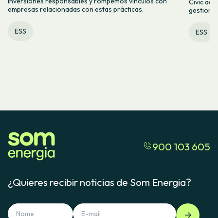
inversiones responsables y rompemos vínculos con
Cívic acc
empresas relacionadas con estas prácticas.
gestiona
ESS
ESS
900 103 605
¿Quieres recibir noticias de Som Energia?