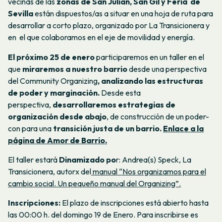
vecinas de las
zonas de San Julián, San Gil y Feria
de
Sevilla
están dispuestos/as a situar en una hoja de ruta para
desarrollar a corto plazo, organizado por La Transicionera y
en el que colaboramos en el eje de movilidad y energía.
El próximo 25 de enero
participaremos en un taller en el
que
miraremos a nuestro barrio
desde una perspectiva
del Community Organizing
, analizando las estructuras
de poder y marginación.
Desde esta
perspectiva,
desarrollaremos estrategias de
organización desde abajo
, de construcción de un poder-
con para una
transición justa de un barrio.
Enlace a la
página de Amor de Barrio.
El taller estará
Dinamizado po
r: Andrea(s) Speck, La
Transicionera, autorx del
manual “Nos organizamos para el
cambio social. Un pequeño manual del Organizing”.
Inscripciones:
El plazo de inscripciones está abierto hasta
las 00:00 h. del domingo 19 de Enero. Para inscribirse es