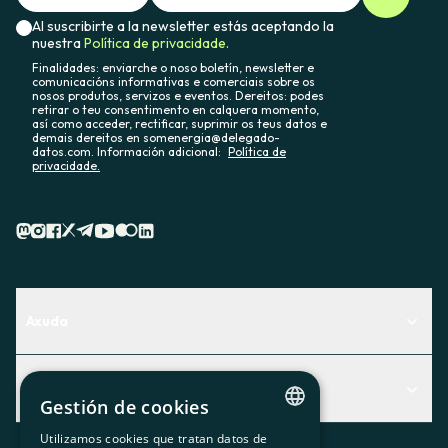
Al suscribirte a la newsletter estás aceptando la
nuestra
Política de privacidade.
Finalidades: enviarche o noso boletín, newsletter e
comunicacións informativas e comerciais sobre os
nosos produtos, servizos e eventos. Dereitos: podes
retirar o teu consentimento en calquera momento,
así como acceder, rectificar, suprimir os teus datos e
demais dereitos en somenergia@delegado-
datos.com. Información adicional:
Política de
privacidade.
Axuda
Centro de Ayuda
Actualidad
Descubre qué servicio te encaja mejor
Gestión de cookies
Actualidad
Contacto
Utilizamos cookies que tratan datos de
CATALAN