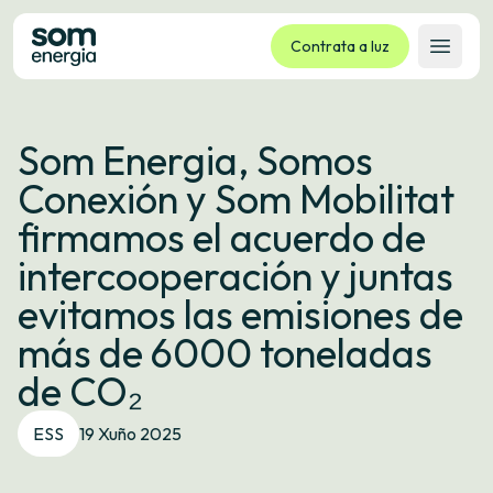
Contrata a luz
Abrir 
Tarifas
Som Energia, Somos
Servizos
Conexión y Som Mobilitat
Empresas
firmamos el acuerdo de
La cooperativa
intercooperación y juntas
Contacto
evitamos las emisiones de
Trámites
más de 6000 toneladas
Oficina virtual
de CO₂
Idioma:
GL
ES
CA
EU
ESS
19 Xuño 2025