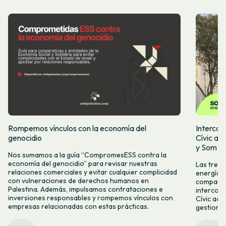
Rompemos vínculos con la economía del
Intercoo
genocidio
Cívic ap
y Som Mo
Nos sumamos a la guía “CompromesESS contra la
economía del genocidio” para revisar nuestras
Las tres 
relaciones comerciales y evitar cualquier complicidad
energía, 
con vulneraciones de derechos humanos en
compartid
Palestina. Además, impulsamos contrataciones e
intercoo
inversiones responsables y rompemos vínculos con
Cívic acc
empresas relacionadas con estas prácticas.
gestiona