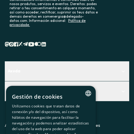
nosos produtos, servizos e eventos. Dereitos: podes
retirar o teu consentimento en calquera momento,
así como acceder, rectificar, suprimir os teus datos e
demais dereitos en somenergia@delegado-
datos.com. Información adicional:
Política de
privacidade.
Axuda
Centro de Ayuda
Actualidad
Descubre qué servicio te encaja mejor
Gestión de cookies
Actualidad
Contacto
Utilizamos cookies que tratan datos de
CATALAN
conexión y/o del dispositivo, así como
O recuncho da socia
hábitos de navegación para facilitar la
SPANISH
navegación y podemos analizar estadísticas
Prensa
Aviso legal
Política de privacidad
Política de cookies
del uso de la web para poder aplicar
GL